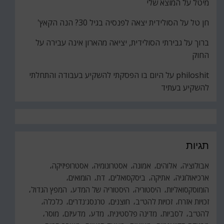
מיטל
על
המוצא שלי
חן טל
על
הסולידית יצאה לפנסיה בגיל 30? הנה הקאץ'
ברוך
על
גבירתי הסולידית, יציאה מהארון אינה עבירה על
החוק
philoshit
על
היום בו הפסקתי להשקיע בעבודה והתחלתי
להשקיע בעתיד
תגיות
אבולוציה
אלוהים
אמונה
אסטרונומיה
אסטרופיזיקה
ארכיאולוגיה
אתיקה
ביסקסואלים
דת
הומואים
הומוסקסואליות
היסטוריה
היסטוריה של המדע
המפץ הגדול
זכויות אזרח
זכויות להט"ב
חוצנים
טרנסג'נדרים
כלכלה
להט"ב
לסביות
מדינה פלסטינית
מדע
מדעיזם
מוסר