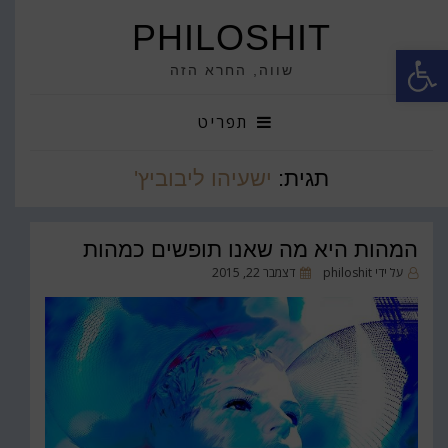
PHILOSHIT
פתח סרגל נגישות
שווה, החרא הזה
תפריט
תגית:
ישעיהו ליבוביץ'
המהות היא מה שאנו תופשים כמהות
פורסם
על ידי
philoshit
דצמבר 22, 2015
ב