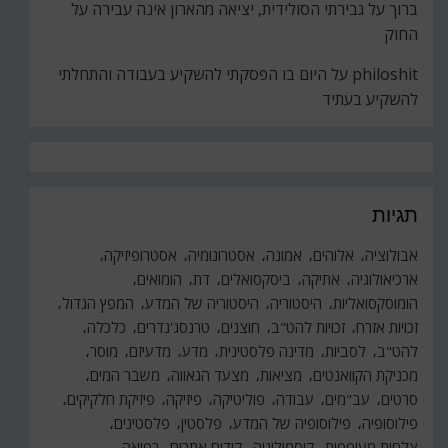
ברוך
על
גבירתי הסולידית, יציאה מהארון אינה עבירה על
החוק
philoshit
על
היום בו הפסקתי להשקיע בעבודה והתחלתי
להשקיע בעתיד
תגיות
אבולוציה
אלוהים
אמונה
אסטרונומיה
אסטרופיזיקה
ארכיאולוגיה
אתיקה
ביסקסואלים
דת
הומואים
הומוסקסואליות
היסטוריה
היסטוריה של המדע
המפץ הגדול
זכויות אזרח
זכויות להט"ב
חוצנים
טרנסג'נדרים
כלכלה
להט"ב
לסביות
מדינה פלסטינית
מדע
מדעיזם
מוסר
מכניקת הקוואנטים
מציאות
מצעד הגאווה
משבר המים
סרטים
עב"מים
עבודה
פוליטיקה
פיזיקה
פיזיקת חלקיקים
פילוסופיה
פילוסופיה של המדע
פלסטין
פלסטינים
צלחות מעופפות
קוסמולוגיה
קידום אתרים
רפואה