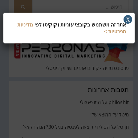
חפש
את
חיפוש
X
אתר זה משתמש בקובצי עוגיות (קוקיס) לפי
מדיניות
הפרטיות >
פרסונס מדיה - קידום אתרים ושיווק דיגיטלי
תגובות אחרונות
philoshit
על
המוצא שלי
מיטל
על
המוצא שלי
חן טל
על
הסולידית יצאה לפנסיה בגיל 30? הנה הקאץ'