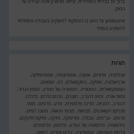
ברוך
על
גבירתי הסולידית, יציאה מהארון אינה עבירה על
החוק
philoshit
על
היום בו הפסקתי להשקיע בעבודה והתחלתי
להשקיע בעתיד
תגיות
אבולוציה
אלוהים
אמונה
אסטרונומיה
אסטרופיזיקה
ארכיאולוגיה
אתיקה
ביסקסואלים
דת
הומואים
הומוסקסואליות
היסטוריה
היסטוריה של המדע
המפץ הגדול
זכויות אזרח
זכויות להט"ב
חוצנים
טרנסג'נדרים
כלכלה
להט"ב
לסביות
מדינה פלסטינית
מדע
מדעיזם
מוסר
מכניקת הקוואנטים
מציאות
מצעד הגאווה
משבר המים
סרטים
עב"מים
עבודה
פוליטיקה
פיזיקה
פיזיקת חלקיקים
פילוסופיה
פילוסופיה של המדע
פלסטין
פלסטינים
צלחות מעופפות
קוסמולוגיה
קידום אתרים
רפואה