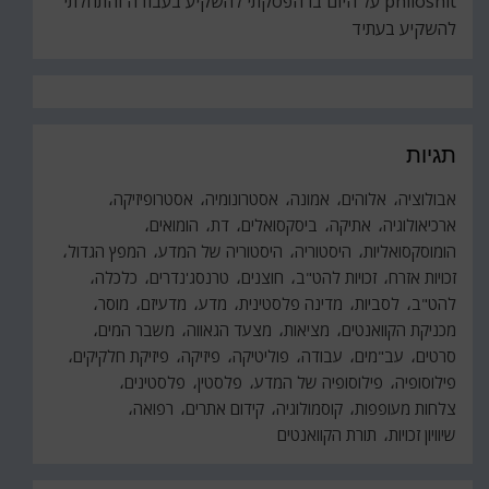
philoshit
על
היום בו הפסקתי להשקיע בעבודה והתחלתי
להשקיע בעתיד
תגיות
אבולוציה
אלוהים
אמונה
אסטרונומיה
אסטרופיזיקה
ארכיאולוגיה
אתיקה
ביסקסואלים
דת
הומואים
הומוסקסואליות
היסטוריה
היסטוריה של המדע
המפץ הגדול
זכויות אזרח
זכויות להט"ב
חוצנים
טרנסג'נדרים
כלכלה
להט"ב
לסביות
מדינה פלסטינית
מדע
מדעיזם
מוסר
מכניקת הקוואנטים
מציאות
מצעד הגאווה
משבר המים
סרטים
עב"מים
עבודה
פוליטיקה
פיזיקה
פיזיקת חלקיקים
פילוסופיה
פילוסופיה של המדע
פלסטין
פלסטינים
צלחות מעופפות
קוסמולוגיה
קידום אתרים
רפואה
שיוויון זכויות
תורת הקוואנטים