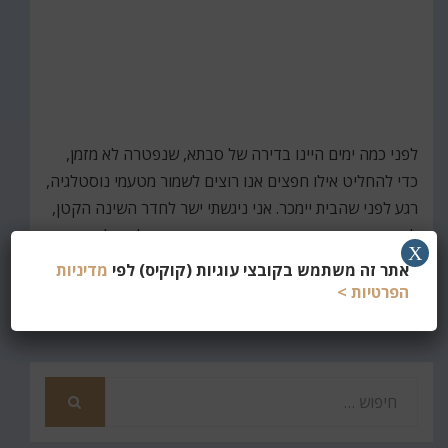
לפני כמה ימים היינו בדירה של סבתא, שנפטרה לא מזמן,
כדי להחליט אילו חפצים אנו רוצים לשמור מטעמי נוסטלגיה,
רגע לפני שהבית יימכר. אני ניגשתי ישר לחדר השינה הקטן,
ליד המרפסת, והבטתי בגעגוע בספרייה הגדולה של סבא
X
וסבתא, שמכסה קיר…
אתר זה משתמש בקובצי עוגיות (קוקיס) לפי
מדיניות
הפרטיות >
קרא עוד
חפש
את
חיפוש