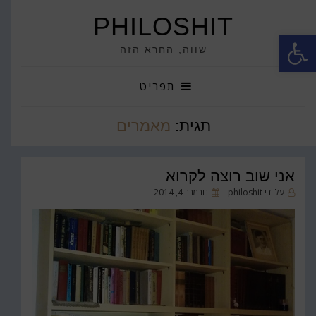
PHILOSHIT
פתח סרגל נגישות
שווה, החרא הזה
תפריט
תגית:
מאמרים
אני שוב רוצה לקרוא
פורסם
על ידי
philoshit
נובמבר 4, 2014
ב