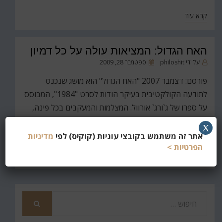
קרא עוד
האח הגדול: המציאות עולה על כל דמיון
פורסם
על ידי
philoshit
ספטמבר 28, 2009
ב
פורסם: דצמבר 2007 "האח הגדול" הוא מושג שנכנס
לתודעה הקולקטיבית בעיקר הודות לסרט "1984", המבוסס
על ספרו של ג`ורג` אורוול. המצלמות והמעקבים בכל פינה,
שטיפות המוח והעינויים; כנראה שהסופר רצה להגיד משהו –
X
ולצערי הרב הוא לא היה רחוק מהאמת.…
אתר זה משתמש בקובצי עוגיות (קוקיס) לפי
מדיניות
הפרטיות >
קרא עוד
חפש
את
חיפוש