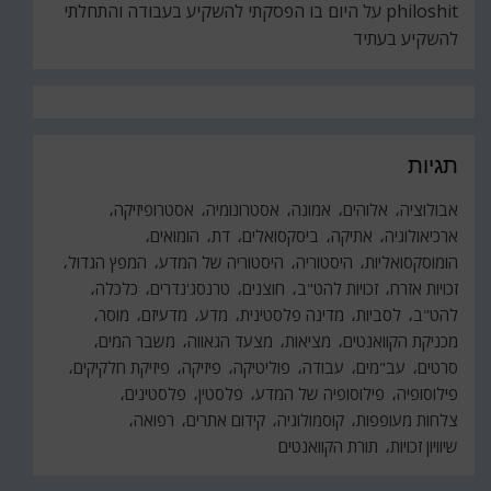
philoshit
על
היום בו הפסקתי להשקיע בעבודה והתחלתי
להשקיע בעתיד
תגיות
אבולוציה
אלוהים
אמונה
אסטרונומיה
אסטרופיזיקה
ארכיאולוגיה
אתיקה
ביסקסואלים
דת
הומואים
הומוסקסואליות
היסטוריה
היסטוריה של המדע
המפץ הגדול
זכויות אזרח
זכויות להט"ב
חוצנים
טרנסג'נדרים
כלכלה
להט"ב
לסביות
מדינה פלסטינית
מדע
מדעיזם
מוסר
מכניקת הקוואנטים
מציאות
מצעד הגאווה
משבר המים
סרטים
עב"מים
עבודה
פוליטיקה
פיזיקה
פיזיקת חלקיקים
פילוסופיה
פילוסופיה של המדע
פלסטין
פלסטינים
צלחות מעופפות
קוסמולוגיה
קידום אתרים
רפואה
שיוויון זכויות
תורת הקוואנטים