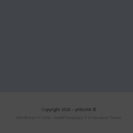
philoshit
© Copyright 2026 –
Geodesic Theme על ידי
GetWPTemplates
⋅
מופעל ע"י
WordPress