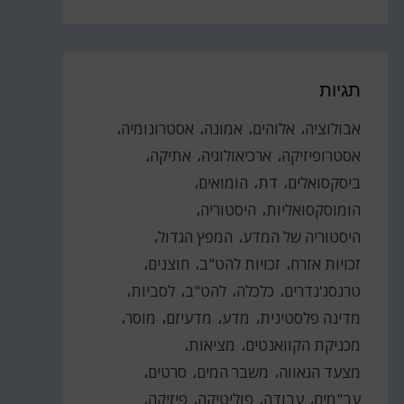
תגיות
אבולוציה
אלוהים
אמונה
אסטרונומיה
אסטרופיזיקה
ארכיאולוגיה
אתיקה
ביסקסואלים
דת
הומואים
הומוסקסואליות
היסטוריה
היסטוריה של המדע
המפץ הגדול
זכויות אזרח
זכויות להט"ב
חוצנים
טרנסג'נדרים
כלכלה
להט"ב
לסביות
מדינה פלסטינית
מדע
מדעיזם
מוסר
מכניקת הקוואנטים
מציאות
מצעד הגאווה
משבר המים
סרטים
עב"מים
עבודה
פוליטיקה
פיזיקה