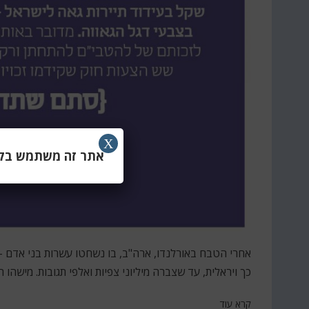
X
אתר זה משתמש בקוב
אחרי הטבח באורלנדו, ארה"ב, בו נשחטו עשרות בני אדם 
כך ויראלית, עד שצברה מיליוני צפיות ואלפי תגובות. מישהו
קרא עוד