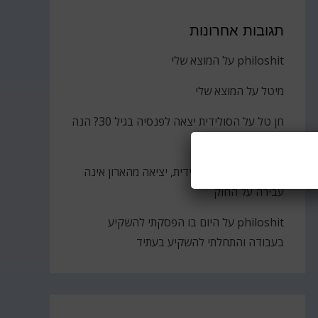
תגובות אחרונות
philoshit
על
המוצא שלי
מיטל
על
המוצא שלי
חן טל
על
הסולידית יצאה לפנסיה בגיל 30? הנה
הקאץ'
ברוך
על
גבירתי הסולידית, יציאה מהארון אינה
עבירה על החוק
philoshit
על
היום בו הפסקתי להשקיע
בעבודה והתחלתי להשקיע בעתיד