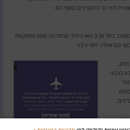
פנית כלפי כל הלהט"בים באשר הם.
 המצעד בתל אביב הוא היחיד שהמדינה ממש מתעקשת
סף וגם אחלה יחסי ציבור.
לא מזמן,
בע בצבעי
ועד
כספם
"בים.
יימו
 ומבוטל.