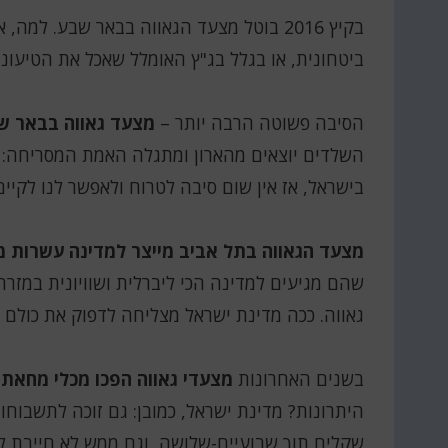
בקיץ 2016 בוטל מצעד הגאווה בבאר שבע. 
ביטחונית, או בגלל בג"ץ האומלל שאכל את הטיעוני
הסיבה פשוטה הרבה יותר –
מצעד גאווה בבאר ש
השלדים יוצאים מהארון ומתגלה האמת המסריחה: 
בישראל, אז אין שום סיבה לטרוח ולאפשר לנו לקיי
מצעד הגאווה בתל אביב מייצר למדינה עשרות מי
שהם מגיעים למדינה הכי ליברלית ושוויונית במזר
גאווה. ככה מדינת ישראל מצליחה לדפוק את כולם ע
בשנים האחרונות
מצעדי גאווה הפכו מכלי מחאתי
היתרונות? מדינת ישראל, כמובן: גם זוכה לתשבוחו
שקלים תוך שבועיים-שלושה, וגם ממש לא חייבת 