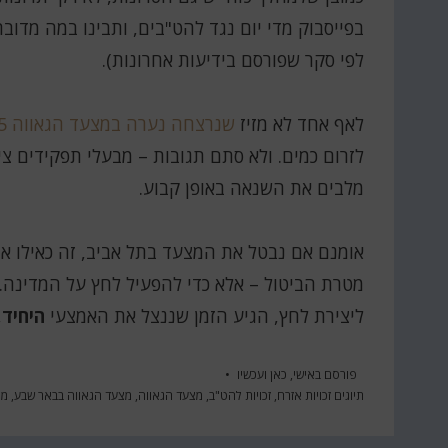
לפי סקר שפורסם בידיעות אחרונות).
לאף אחד לא מזיז
שנרצחה נערה במצעד הגאווה 2015 בירושלים
לזרום כמים. ולא סתם תגובות – מבעלי תפקידים צי
מלבים את השנאה באופן קבוע.
אומנם אם נבטל את המצעד בתל אביב, זה כאילו אנח
מטרת הביטול – אלא כדי להפעיל לחץ על המדינה.
ליצירת לחץ, הגיע הזמן שננצל את האמצעי
היחיד
,
פורסם ב
אישי
,
כאן ועכשיו
תיוגים
זכויות אזרח
,
זכויות להט"ב
,
מצעד הגאווה
,
מצעד הגאווה בבאר שבע
,
מצ