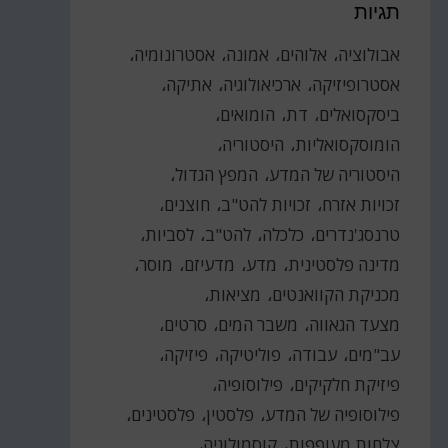
תגיות
אבולוציה
אלוהים
אמונה
אסטרונומיה
אסטרופיזיקה
ארכיאולוגיה
אתיקה
ביסקסואלים
דת
הומואים
הומוסקסואליות
היסטוריה
היסטוריה של המדע
המפץ הגדול
זכויות אזרח
זכויות להט"ב
חוצנים
טרנסג'נדרים
כלכלה
להט"ב
לסביות
מדינה פלסטינית
מדע
מדעיזם
מוסר
מכניקת הקוואנטים
מציאות
מצעד הגאווה
משבר המים
סרטים
עב"מים
עבודה
פוליטיקה
פיזיקה
פיזיקת חלקיקים
פילוסופיה
פילוסופיה של המדע
פלסטין
פלסטינים
צלחות מעופפות
קוסמולוגיה