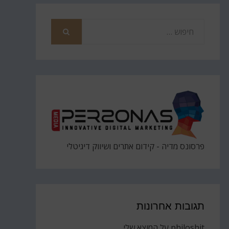
חפש
את
חיפוש
פרסונס מדיה - קידום אתרים ושיווק דיגיטלי
תגובות אחרונות
philoshit
על
המוצא שלי