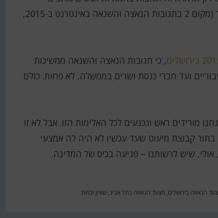
בפייסבוק מדי יום נגד להט"בים, ותבינו במה מדובר (מקום 2 בתגובות הנאצה והשנאה באינטרנט ב-2015,
, כי תגובות הנאצה והשנאה ממשיכות
בוריים ועד חברי כנסת ושרים בממשלה, לא פחות. כולם
נו מורידים ראש ונכנעים לכל האלימות הזו. אבל לא זו
 בתור קבוצת מיעוט שעד עכשיו לא היה לה אמצעי
 אולי, שיש לרשותנו – פגיעה בכיס של המדינה.
עד הגאווה בירושלים
,
מצעד הגאווה בתל אביב
,
שוויון זכויות