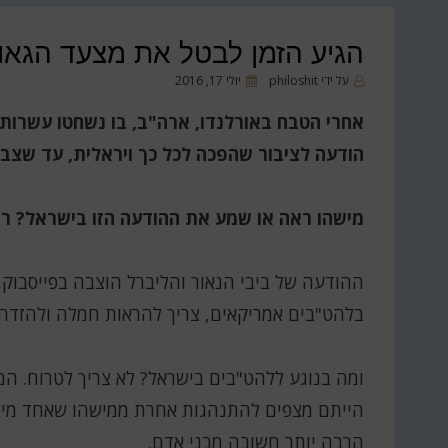
הגיע הזמן לבטל את מצעד הגאו
פורסם
על ידי
philoshit
יולי 17, 2016
ב
אחרי הטבח באורלנדו, ארה"ב, בו נשחטו עשרות
הודעה לציבור שהפכה לכל כך ויראלית, עד שצברה
מישהו ראה או שמע את ההודעה הזו בישראל? רוב
ההודעה של ביבי הנאור והליברל הוצבה בפייסבוק,
בלהט"בים אמריקאים, צריך להראות חמלה ולהזדה
ומה בנוגע ללהט"בים בישראל? לא צריך לטרוח. הם 
הייתם מצפים להתנהגות אחרת ממישהו שאחד מילדי
הרבה יותר חשובה מבני אדם.