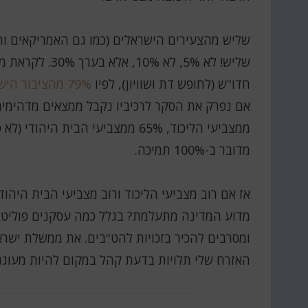
שליש מהצעירים הישראלים (כמו גם האמריקאים ו
חדו"ש (לחופש דת ושוויון), לפיו
79% מהציבור הישראלי תומך בנישואים או ברית זוגיות לזוגות חד מיניים
מדובר ב-100% תמיכה.
אז אם רוב מצביעי הליכוד ורוב מצביעי הבית היהוד
מדוע המדינה מתעלמת? בגלל כמה עסקנים פוליטי
ומסרבים להכיר בזכויות להט"בים. את ממשלת ישראל
האזרח שלי תלויות בדעת קהל במקום להיות מעוגנ