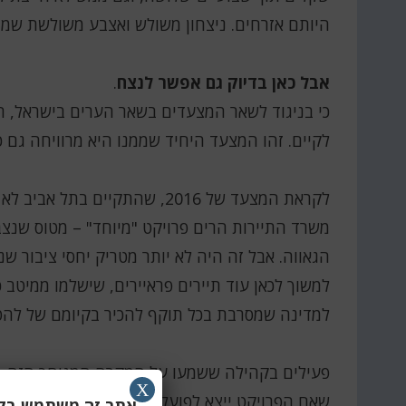
היותם אזרחים. ניצחון משולש ואצבע משולשת שמו
אבל כאן בדיוק גם אפשר לנצח
.
כי בניגוד לשאר המצעדים בשאר הערים בישראל,
לקיים. זהו המצעד היחיד שממנו היא מרוויחה גם כ
לקראת המצעד של 2016, שהתקיים בתל אביב 
משרד התיירות הרים פרויקט "מיוחד" – מטוס שנצ
הגאווה. אבל זה היה לא יותר מטריק יחסי ציבור שנ
למשוך לכאן עוד תיירים פראיירים, שישלמו ממיטב 
למדינה שמסרבת בכל תוקף להכיר בקיומם של להט
פעילים בקהילה ששמעו על המקרה המגוחך הזה, א
X
שאם הפרויקט ייצא לפועל – המצעד בתל אביב בטל