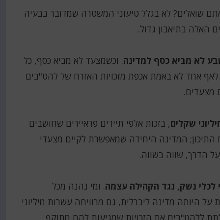
למה, אתם שואלים? לא בגלל טיעוני המשטרה שמדובר בבעיה
ם האלה בתיאבון גדול.
בע לא מביא כסף למדינה
. וכשמצעד לא מביא כסף, כל
לאף אחד לא באמת אכפת מזכויות האזרח של להט"בים
ם מצעדים.
ליוני שקלים
, בזכות אלפי תיירים פראיירים שחושבים
ח התיכון; המדינה היחידה שמאפשרת לקיים מצעדי
ל הדרך, שווה בשווה.
 לכלי נשק, נגד הקהילה עצמה
. ומי נהנה מכל
ת על היותה מדינה ליברלית, גם מרוויחה עשרות מיליוני
לתת ללהט"בים את הזכויות שמגיעות להם מתוקף