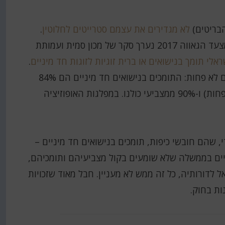
הבריטים)
לא מגדירים את עצמם סטרייטים לחלוטין
.
שליש! לא 5%, לא 10%, אלא בערך 30%. לקראת מצעד הגאווה 2017 נערך סקר של מכון סמית ועמותת
.
אם נפרק את הסקר לרכיביו נקבל ממצאים מדהימים לא פחות: התומכים בנישואים חד מיניים הם 84%
ממצביעי הליכוד, 65% ממצביעי הבית היהודי (לא פחות) ו-90% ממצביעי כולנו. במפלגות האופוזיציה
י, שהם חובשי כיפות, תומכים בנישואים חד מיניים –
ים בממשלה שלא שומעים בקול מצביעיהם ותומכיהם,
 לדורותיה, כל זה ממש לא מעניין. חבל מאוד שזכויות
ות בחוק.