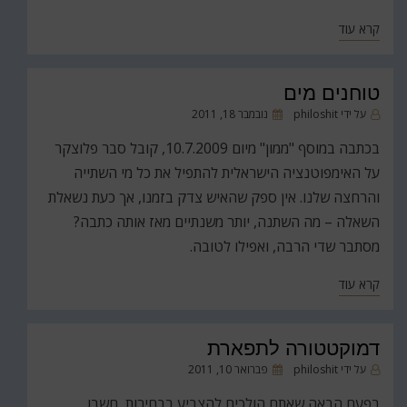
קרא עוד
טוחנים מים
פורסם
על ידי
philoshit
נובמבר 18, 2011
ב
בכתבה במוסף "ממון" מיום 10.7.2009, קובל סבר פלוצקר
על האימפוטנציה הישראלית להתפיל את כל מי השתייה
והרחצה שלנו. אין ספק שהאיש צדק בזמנו, אך כעת נשאלת
השאלה – מה השתנה, יותר משנתיים מאז אותה כתבה?
מסתבר שדי הרבה, ואפילו לטובה.
קרא עוד
דמוקטטורה לתפארת
פורסם
על ידי
philoshit
פברואר 10, 2011
ב
בפעם הבאה שאתם הולכים להצביע בבחירות, חשבו