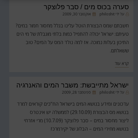
סערה בכוס מים / סבר פלוצקר
פורסם
על ידי
philoshit
אוקטובר 30, 2009
ב
חשבתם שמס הבצורת הוטל עלינו בגלל מחסור חמור במים?
טעיתם: ישראל יכולה להתפיל כמות בלתי מוגבלת של מי הים
התיכון בעלות נמוכה. אז למה נולד המס על המים? טוב
ששאלתם.
קרא עוד
ישראל מתייבשת: משבר המים והאנרגיה
פורסם
על ידי
philoshit
ספטמבר 28, 2009
ב
עדכונים ומידע בנושא המים בישראל הח"כים קוראים למרד
בנושא מס הבצורת (29.10.09) לממשלה יש אינטרס
ליצור מחסור במים – סבר פלוצקר (10.7.09) מרי אזרחי
בנושא מחירי המים – הבלוג של יקירמרכז