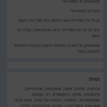
philoshit
על
המוצא שלי
מיטל
על
המוצא שלי
חן טל
על
הסולידית יצאה לפנסיה בגיל 30? הנה הקאץ'
ברוך
על
גבירתי הסולידית, יציאה מהארון אינה עבירה על
החוק
philoshit
על
היום בו הפסקתי להשקיע בעבודה והתחלתי
להשקיע בעתיד
תגיות
אבולוציה
אלוהים
אמונה
אסטרונומיה
אסטרופיזיקה
ארכיאולוגיה
אתיקה
ביסקסואלים
דת
הומואים
הומוסקסואליות
היסטוריה
היסטוריה של המדע
המפץ הגדול
זכויות אזרח
זכויות להט"ב
חוצנים
טרנסג'נדרים
כלכלה