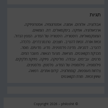
תגיות
אבולוציה
אלוהים
אמונה
אסטרונומיה
אסטרופיזיקה
ארכיאולוגיה
אתיקה
ביסקסואלים
דת
הומואים
הומוסקסואליות
היסטוריה
היסטוריה של המדע
המפץ הגדול
זכויות אזרח
זכויות להט"ב
חוצנים
טרנסג'נדרים
כלכלה
להט"ב
לסביות
מדינה פלסטינית
מדע
מדעיזם
מוסר
מכניקת הקוואנטים
מציאות
מצעד הגאווה
משבר המים
סרטים
עב"מים
עבודה
פוליטיקה
פיזיקה
פיזיקת חלקיקים
פילוסופיה
פילוסופיה של המדע
פלסטין
פלסטינים
צלחות מעופפות
קוסמולוגיה
קידום אתרים
רפואה
שיוויון זכויות
תורת הקוואנטים
philoshit
© Copyright 2026 –