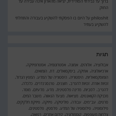
ברוך
על
גבירתי הסולידית, יציאה מהארון אינה עבירה על
החוק
philoshit
על
היום בו הפסקתי להשקיע בעבודה והתחלתי
להשקיע בעתיד
תגיות
אבולוציה
אלוהים
אמונה
אסטרונומיה
אסטרופיזיקה
ארכיאולוגיה
אתיקה
ביסקסואלים
דת
הומואים
הומוסקסואליות
היסטוריה
היסטוריה של המדע
המפץ הגדול
זכויות אזרח
זכויות להט"ב
חוצנים
טרנסג'נדרים
כלכלה
להט"ב
לסביות
מדינה פלסטינית
מדע
מדעיזם
מוסר
מכניקת הקוואנטים
מציאות
מצעד הגאווה
משבר המים
סרטים
עב"מים
עבודה
פוליטיקה
פיזיקה
פיזיקת חלקיקים
פילוסופיה
פילוסופיה של המדע
פלסטין
פלסטינים
צלחות מעופפות
קוסמולוגיה
קידום אתרים
רפואה