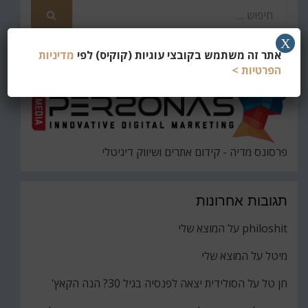
חפש
את
חיפוש
X
אתר זה משתמש בקובצי עוגיות (קוקיס) לפי
מדיניות
הפרטיות >
פרסונס מדיה - קידום אתרים ושיווק דיגיטלי
תגובות אחרונות
philoshit
על
המוצא שלי
מיטל
על
המוצא שלי
חן טל
על
הסולידית יצאה לפנסיה בגיל 30? הנה הקאץ'