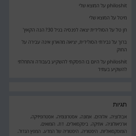
philoshit
על
המוצא שלי
מיטל
על
המוצא שלי
חן טל
על
הסולידית יצאה לפנסיה בגיל 30? הנה הקאץ'
ברוך
על
גבירתי הסולידית, יציאה מהארון אינה עבירה על
החוק
philoshit
על
היום בו הפסקתי להשקיע בעבודה והתחלתי
להשקיע בעתיד
תגיות
אבולוציה
אלוהים
אמונה
אסטרונומיה
אסטרופיזיקה
ארכיאולוגיה
אתיקה
ביסקסואלים
דת
הומואים
הומוסקסואליות
היסטוריה
היסטוריה של המדע
המפץ הגדול