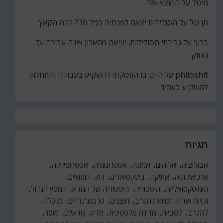
מיטל
על
המוצא שלי
חן טל
על
הסולידית יצאה לפנסיה בגיל 30? הנה הקאץ'
ברוך
על
גבירתי הסולידית, יציאה מהארון אינה עבירה על
החוק
philoshit
על
היום בו הפסקתי להשקיע בעבודה והתחלתי
להשקיע בעתיד
תגיות
אבולוציה
אלוהים
אמונה
אסטרונומיה
אסטרופיזיקה
ארכיאולוגיה
אתיקה
ביסקסואלים
דת
הומואים
הומוסקסואליות
היסטוריה
היסטוריה של המדע
המפץ הגדול
זכויות אזרח
זכויות להט"ב
חוצנים
טרנסג'נדרים
כלכלה
להט"ב
לסביות
מדינה פלסטינית
מדע
מדעיזם
מוסר