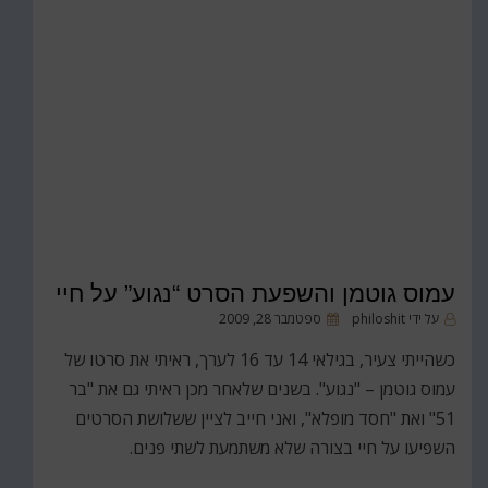
עמוס גוטמן והשפעת הסרט “נגוע” על חיי
פורסם
על ידי
philoshit
ספטמבר 28, 2009
ב
כשהייתי צעיר, בגילאי 14 עד 16 לערך, ראיתי את סרטו של
עמוס גוטמן – "נגוע". בשנים שלאחר מכן ראיתי גם את "בר
51" ואת "חסד מופלא", ואני חייב לציין ששלושת הסרטים
השפיעו על חיי בצורה שלא משתמעת לשתי פנים.