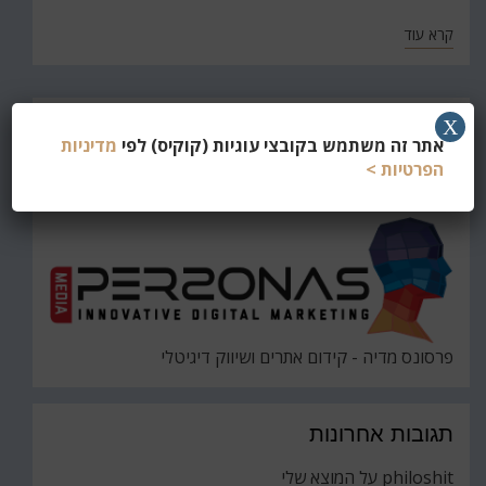
קרא עוד
חפש
X
אתר זה משתמש בקובצי עוגיות (קוקיס) לפי
מדיניות
את
חיפוש
הפרטיות >
פרסונס מדיה - קידום אתרים ושיווק דיגיטלי
תגובות אחרונות
philoshit
על
המוצא שלי