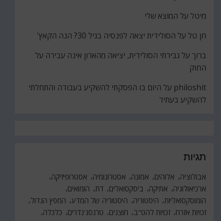
מיטל
על
המוצא שלי
חן טל
על
הסולידית יצאה לפנסיה בגיל 30? הנה הקאץ'
ברוך
על
גבירתי הסולידית, יציאה מהארון אינה עבירה על
החוק
philoshit
על
היום בו הפסקתי להשקיע בעבודה והתחלתי
להשקיע בעתיד
תגיות
אבולוציה
אלוהים
אמונה
אסטרונומיה
אסטרופיזיקה
ארכיאולוגיה
אתיקה
ביסקסואלים
דת
הומואים
הומוסקסואליות
היסטוריה
היסטוריה של המדע
המפץ הגדול
זכויות אזרח
זכויות להט"ב
חוצנים
טרנסג'נדרים
כלכלה