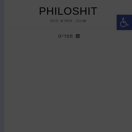
PHILOSHIT
פתח סרגל נגישות
שווה, החרא הזה
תפריט