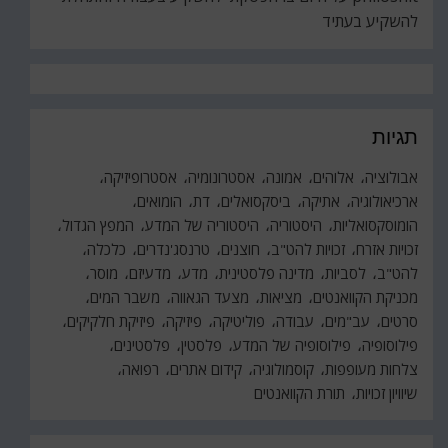
להשקיע בעתיד
תגיות
אבולוציה
אלוהים
אמונה
אסטרונומיה
אסטרופיזיקה
ארכיאולוגיה
אתיקה
ביסקסואלים
דת
הומואים
הומוסקסואליות
היסטוריה
היסטוריה של המדע
המפץ הגדול
זכויות אזרח
זכויות להט"ב
חוצנים
טרנסג'נדרים
כלכלה
להט"ב
לסביות
מדינה פלסטינית
מדע
מדעיזם
מוסר
מכניקת הקוואנטים
מציאות
מצעד הגאווה
משבר המים
סרטים
עב"מים
עבודה
פוליטיקה
פיזיקה
פיזיקת חלקיקים
פילוסופיה
פילוסופיה של המדע
פלסטין
פלסטינים
צלחות מעופפות
קוסמולוגיה
קידום אתרים
רפואה
שיוויון זכויות
תורת הקוואנטים