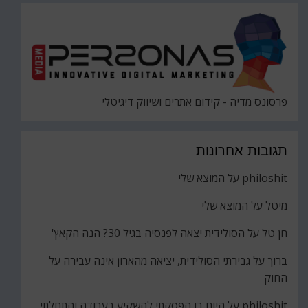
פרסונס מדיה - קידום אתרים ושיווק דיגיטלי
תגובות אחרונות
philoshit
על
המוצא שלי
מיטל
על
המוצא שלי
חן טל
על
הסולידית יצאה לפנסיה בגיל 30? הנה הקאץ'
ברוך
על
גבירתי הסולידית, יציאה מהארון אינה עבירה על
החוק
philoshit
על
היום בו הפסקתי להשקיע בעבודה והתחלתי