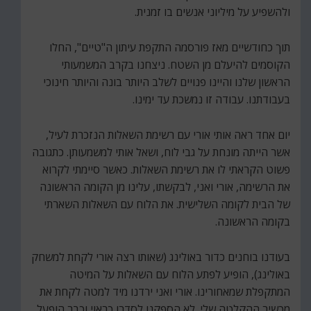
ולהשפיע על מיליוני אנשים בו זמנית.
תוך כחודשיים מאז פורסמה התקפת עיתון ה"טיים", החלו
הקוסמים להיעלם מן השטח. ניצחנו בקרב המשמעותי
הראשון שלנו והיינו פנויים לשלב היותר בונה והיותר חינוכי
בעבודתנו. עבודה זו נמשכת עד ימינו.
יום אחד ראה אותי אורי עם רשימת השאלות הנזכרת לעיל,
אשר הייתה מונחת על גבי לוח, ושאל אותי למשמעותן. כתגובה
פשוט הקראתי לו את רשימת השאלות. כאשר סיימתי לקרוא
את הרשימה, אורי ואני, לבקשתו, עלינו מן הקומה הראשונה
של הבית לקומה השלישית. את הלוח עם השאלות השארתי
בקומה הראשונה.
בעודנו בוחנים כדור באולינג (שאותו רצה אורי לקחת למשחק
באולינג), הופיע לפתע הלוח עם השאלות על המיטה
המתקפלת שמאחורינו. אורי ואני ירדנו מיד למטה לקחת את
מכשיר ההקלטה שלי. לא הספקנו לסדרו כראוי וכבר הופעל