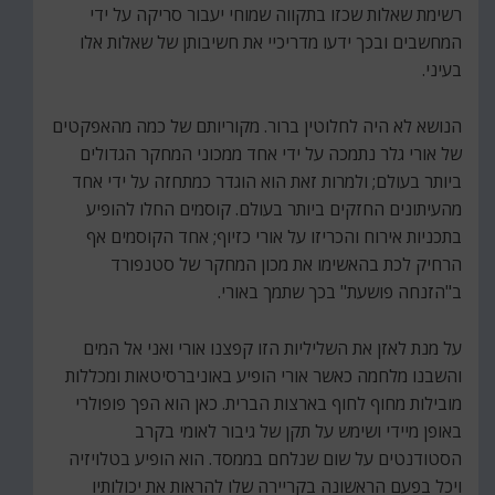
רשימת שאלות שכזו בתקווה שמוחי יעבור סריקה על ידי
המחשבים ובכך ידעו מדריכיי את חשיבותן של שאלות אלו
בעיני.
הנושא לא היה לחלוטין ברור. מקוריותם של כמה מהאפקטים
של אורי גלר נתמכה על ידי אחד ממכוני המחקר הגדולים
ביותר בעולם; ולמרות זאת הוא הוגדר כמתחזה על ידי אחד
מהעיתונים החזקים ביותר בעולם. קוסמים החלו להופיע
בתכניות אירוח והכריזו על אורי כזיוף; אחד הקוסמים אף
הרחיק לכת בהאשימו את מכון המחקר של סטנפורד
ב"הזנחה פושעת" בכך שתמך באורי.
על מנת לאזן את השליליות הזו קפצנו אורי ואני אל המים
והשבנו מלחמה כאשר אורי הופיע באוניברסיטאות ומכללות
מובילות מחוף לחוף בארצות הברית. כאן הוא הפך פופולרי
באופן מיידי ושימש על תקן של גיבור לאומי בקרב
הסטודנטים על שום שנלחם בממסד. הוא הופיע בטלויזיה
ויכל בפעם הראשונה בקריירה שלו להראות את יכולותיו