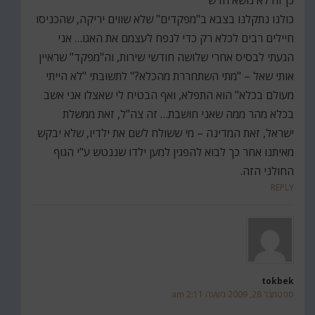
כן זה לא נושא חדש
כולנו נתקלנו בצבא ב"מפקדים" שלא שווים יריקה, שהכניסו
חיילים רבים לכלא רק כדי לנפח לעצמם את האגו… אני
הגעתי לבסיס אחרי שלושה חודשי שירות, וה"מפקד" שראיין
אותי שאל – "מתי השתחררת מהכלא?" לתשובתי "לא הייתי
מעולם בכלא" הוא התפלא, ואף הבטיח לי שאצלו אני אשב
בכלא מהר ממה שאני חושבת… זה צה"ל, זאת ממשלת
ישראל, זאת המדינה – מי ששולח לשם את ילדיו, שלא יבקש
מאיתנו אחר כך לבוא להפגין למען ילדו שננטש ע"י הגוף
החולני הזה.
REPLY
tokbek
ספטמבר 28, 2009 בשעה 2:11 am