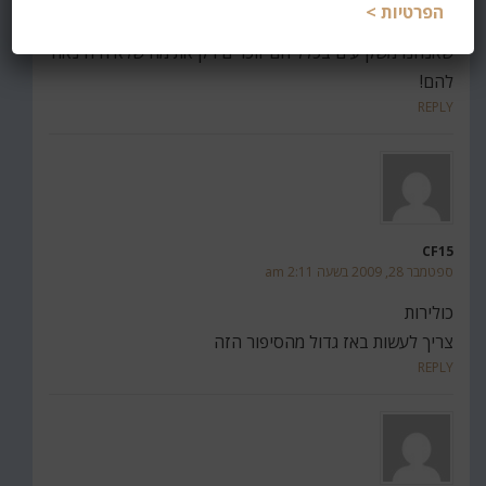
הפרטיות >
רצה להכניס אותי לכלא ל7 יום הצבא לא שווה את המעמץ
שאנחנו משקיעים בכלל הם זוכרים רק את מה שלא היה נאה
להם!
REPLY
CF15
ספטמבר 28, 2009 בשעה 2:11 am
כולירות
צריך לעשות באז גדול מהסיפור הזה
REPLY