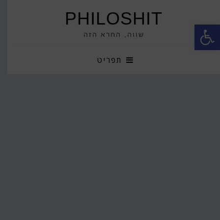
PHILOSHIT
פתח סרגל נגישות
שווה, החרא הזה
תפריט