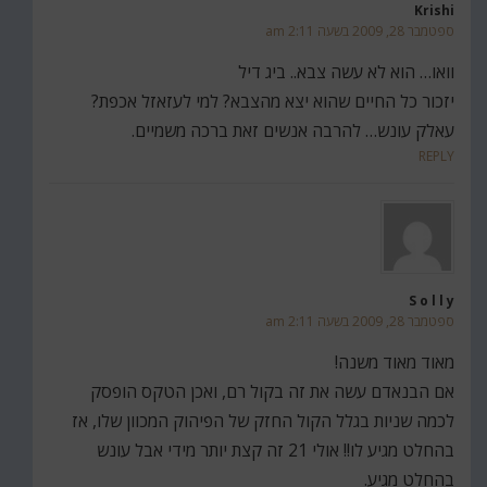
Krishi
ספטמבר 28, 2009 בשעה 2:11 am
וואו… הוא לא עשה צבא.. ביג דיל
יזכור כל החיים שהוא יצא מהצבא? למי לעזאזל אכפת?
עאלק עונש… להרבה אנשים זאת ברכה משמיים.
REPLY
S o l l y
ספטמבר 28, 2009 בשעה 2:11 am
מאוד מאוד משנה!
אם הבנאדם עשה את זה בקול רם, ואכן הטקס הופסק
לכמה שניות בגלל הקול החזק של הפיהוק המכוון שלו, אז
בהחלט מגיע לו!! אולי 21 זה קצת יותר מידי אבל עונש
בהחלט מגיע.