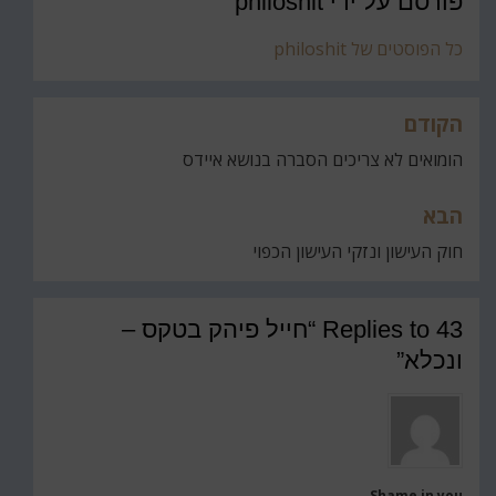
פורסם על ידי
philoshit
כל הפוסטים של philoshit
הקודם
ניווט
הומואים לא צריכים הסברה בנושא איידס
הבא
חוק העישון ונזקי העישון הכפוי
43 Replies to “חייל פיהק בטקס –
ונכלא”
Shame in you