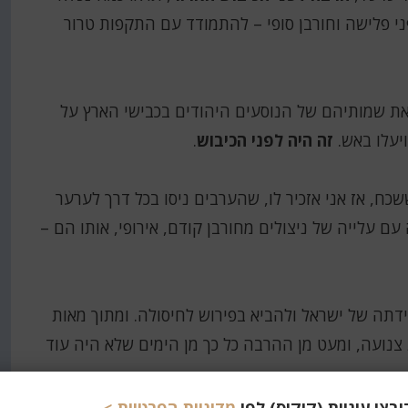
י פלישה וחורבן סופי – להתמודד עם התקפות טרור
ום את שמותיהם של הנוסעים היהודים בכבישי הארץ על
יעלו באש.
זה היה לפני הכיבוש
.
ח, אז אני אזכיר לו, שהערבים ניסו בכל דרך לערער
ם עלייה של ניצולים מחורבן קודם, אירופי, אותו הם –
ידתה של ישראל ולהביא בפירוש לחיסולה. ומתוך מאות
 צנועה, ומעט מן ההרבה כל כך מן הימים שלא היה עוד