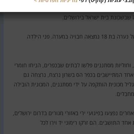
צי עוגיות (קוקיס) לפי
מדיניות הפרטיות >
בפברואר 1951 למשל אנסו ורצחו ילדה ישראלית בשכונת קטמון בירושלים; בראשון בינואר 1952 שבעה
ב-31 בדצמבר 1951 התרחש רצח, אונס, וגופתה של נערה בת 18 נמצאה חבויה במערה. פני הילדה
 וחוליות מסתננים פלשו לבתים שבכפרים, הניחו חומרי
, אחד המתיישבים בכפר הס בשרון נרצח, נרצחה גם
ם, בירושלים נרצחו 2 יהודים… בגליל מכונית הותקפה על ידי מסתננים, המכונית הובילה
מחבלים.
שנת 1953 כשעוד לא כבשנו כלום צעיר נהרג ו-3 אחרים נפצעו בפיגועי ירי באזורי מגורים בדרום ירושלים,
ת אחד התושבים. הם זרקו רימוני יד וירו לכל