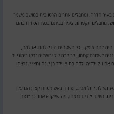
בעיר חדרה, ומחבלים אחרים הרסו בית במושב משמר
וש
, מחבלים תקפו זוג צעיר בביתם בכפר הס וירו בהם
ד היה להם אופק… כל השטחים היו שלהם. אז למה,
ב-2 לספטמבר 1953 חדרו מסתננים לשכונת קטמון, לב לבה של ירושלים זרקו רימוני יד
לכל הכיוונים, וב-13 באוקטובר 1953 רצחו מסתננים אם ו-2 ילדיה ילדה בת 3 וילד בן שנה וחצי שנרצחו
לאוטובוס שנסע מאילת לתל אביב, ופתחו באש מטווח קצר; הם עלו
 אחד מהנוסעים – 11 נוסעים, גברים, נשים, ילדים נרצחו, מה שייקרא אחר כך "רצח