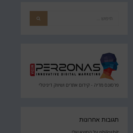
חפש
את
חיפוש
פרסונס מדיה - קידום אתרים ושיווק דיגיטלי
תגובות אחרונות
philoshit
על
המוצא שלי