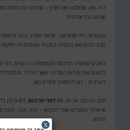
היה כאן, שנאלצו כאן בארץ – שהגנה על עצמה מפנ
שכוונו נגד אזרחים.
ונהגו אז, למי שלא זוכר, אז אני אזכיר, נהגו לרש
מנת לזהות את הגופות במקרה שהמכוניות יותקפו ו
השנים שלאחר מלחמת הקוממיות היו שנים, למי ששכ
ולמוטט את יסודות המדינה שאך נולדה, והתמודדה ע
הערבים – רצו להמשיך ולסיים כאן.
והם רצו כבר אז, אז, אז!
לפני הכיבוש
, לשים קץ לל
או אלפי המקרים שעד לכיבוש – הנה, ככה, תזכורת
כיבוש:
X