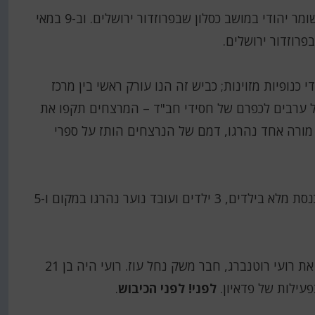
נוסף על הטבח במעלה עקרבים רצחו המסתננים שומר יהודי במושב כסלון שבפרוזדור ירושלים. וב-9 במאי
כנופיות מזוינות; כביש זה הנו עורק ראשי בין מרכז
ריל 1956 חדרה חולייה של ערבים לכפרם של חסידי חב"ד – המרצחים תקפו את
י החינוכי ביריות ורימוני יד, 4 ילדים מורה אחד נהרגו, דמם של הנרצחים הותז על ספרי
באותו יום ובאותו כפר פתחו המחבלים באש בבית כנסת מלא בילדים, 3 ילדים ועובד נוער נהרגו במקום ו-5
בנחל עוז רצחו לפני הכיבוש באכזריות בלתי רגילה את רועי רוטנברג, חבר משק נחל עוז. רועי היה בן 21
לפני! לפני הכיבוש
.