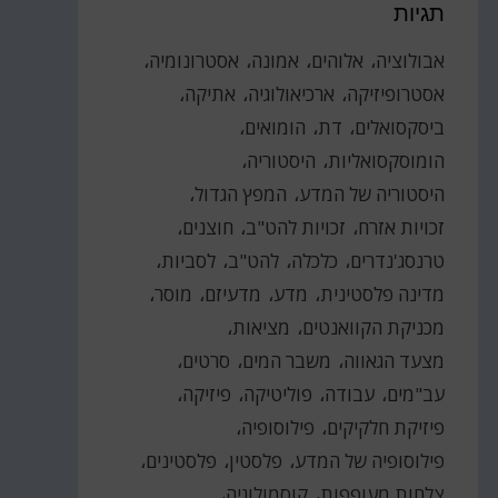
תגיות
אבולוציה
אלוהים
אמונה
אסטרונומיה
אסטרופיזיקה
ארכיאולוגיה
אתיקה
ביסקסואלים
דת
הומואים
הומוסקסואליות
היסטוריה
היסטוריה של המדע
המפץ הגדול
זכויות אזרח
זכויות להט"ב
חוצנים
טרנסג'נדרים
כלכלה
להט"ב
לסביות
מדינה פלסטינית
מדע
מדעיזם
מוסר
מכניקת הקוואנטים
מציאות
מצעד הגאווה
משבר המים
סרטים
עב"מים
עבודה
פוליטיקה
פיזיקה
פיזיקת חלקיקים
פילוסופיה
פילוסופיה של המדע
פלסטין
פלסטינים
צלחות מעופפות
קוסמולוגיה