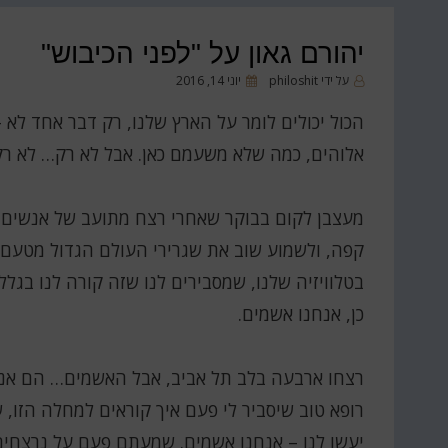
יהורם גאון על "לפני הכיבוש"
פורסם
על ידי
philoshit
יוני 14, 2016
ב
הכול יכולים לומר על הארץ שלנו, רק דבר אחד לא
אלוהים, כמה שלא משעמם כאן. אבל לא רק… לא ר
מעצבן לקום בבוקר שאחרי רצח מתועב של אנשים 
קפה, ולשמוע שוב את שגרירי העולם הגדול מטעם
בטלוויזיה שלנו, שמסבירים לנו שזה קורה לנו בגללנ
כן, אנחנו אשמים.
רצחו ארבעה בלב תל אביב, אבל האשמים… הם אנחנ
רופא טוב שיסביר לי פעם איך קוראים למחלה הזו,
יעשו לנו – אנחנו אשמים. שמעתם פעם על נרצחי