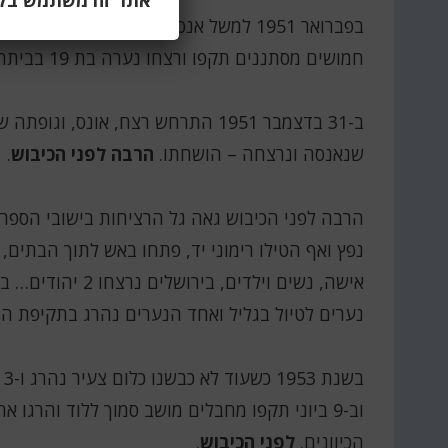
אתר זה משתמש בקוב
חמושים מסתננים תקפו ורצחו נערה בת 19 בביתה שבשכונת בית ישראל בירושלים.
שנאנסה ונרצחה – הושחתו.
הרבה לפני הכיבוש
.
הרבה לפני הכיבוש גאה גל הרציחות בישובי הספר,
נפץ ואף הטילו רימוני יד, פתחו באש לתוך הבתים
אישה, נשים וילדי
נערים לטיול בגליל ואחד הנערים נהרג בתקיפת ה
ב
וב-9 ביוני תקפו מחבלים מושב סמוך ללוד והרגו א
הכיוונים.
לפני הכיבוש
.