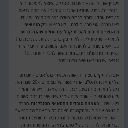
מעניין אותי לדעת – האם גם סטרייט שיוצא למסיבות הוא
"בסצינה", כמו שאומרים אצלנו בקהילה? אני רוצה לראות
סטרייט אחד שכותב דברים כאלה בפרופיל היכרויות שלו
באינטרנט. אני מבטיח לכם – לא תמצאו.
רק הומואים
ודו-מיניים חייבים להכריז קבל עם ועולם שהם גבריים
לגמרי
– שחס וחלילה לא תדבק בהם הנשיות. נשמע מוכר?
סטרייטים פוחדים להיות הומואים, הומואים פוחדים להיות
נשיים או טרנסג'נדרים… ומה באשר לאלה האחרונים?
כנראה שלהם לא נשאר ממה לפחד.
אתמול התקיים מצעד הגאווה העשירי בתל אביב – יום חגה
של קהילת הלהט"ב. אחרי עשור של מצעדים ו-20 שנה מאז
ביטול חוק איסור משכב זכר, נדמה שמצבנו משתפר והולך.
אלא שהומואים – אותם אלה שמבקשים שיכירו בהם כשווים
בין שווים –
בעצמם סובלים מחטא אי-הסובלנות
. הרבה
הומואים אומרים שהתקשורת מציגה רק צד אחד של המצעד
– אותו צד שמתלבש בנוצות ומתנהג בנשיות מוחצנת. הומו
גברי זה אחלה; הומו נשי? סתם צ'חלה. זו הגישה הרווחת