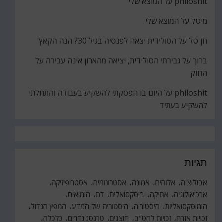
philoshit
על
המוצא שלי
מיטל
על
המוצא שלי
חן טל
על
הסולידית יצאה לפנסיה בגיל 30? הנה הקאץ'
ברוך
על
גבירתי הסולידית, יציאה מהארון אינה עבירה על
החוק
philoshit
על
היום בו הפסקתי להשקיע בעבודה והתחלתי
להשקיע בעתיד
תגיות
אבולוציה
אלוהים
אמונה
אסטרונומיה
אסטרופיזיקה
ארכיאולוגיה
אתיקה
ביסקסואלים
דת
הומואים
הומוסקסואליות
היסטוריה
היסטוריה של המדע
המפץ הגדול
זכויות אזרח
זכויות להט"ב
חוצנים
טרנסג'נדרים
כלכלה