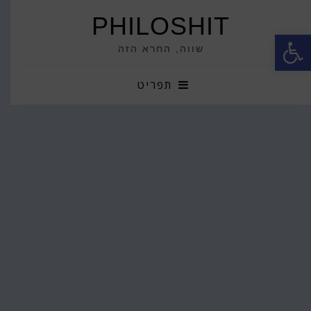
PHILOSHIT
פתח סרגל נגישות
שווה, החרא הזה
תפריט