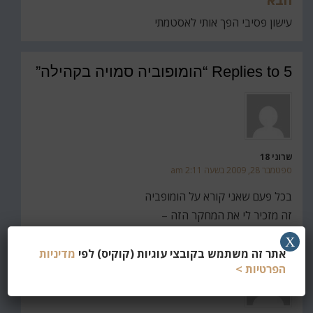
הבא
עישון פסיבי הפך אותי לאסטמתי
5 Replies to “הומופוביה סמויה בקהילה”
שרוני 18
ספטמבר 28, 2009 בשעה 2:11 am
בכל פעם שאני קורא על הומופביה
זה מזכיר לי את המחקר הזה –
REPLY
X
אתר זה משתמש בקובצי עוגיות (קוקיס) לפי
מדיניות
הפרטיות >