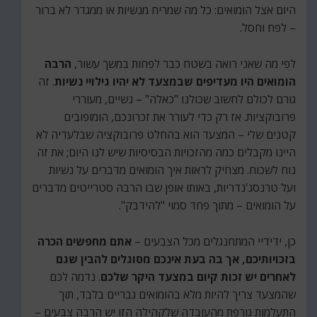
היום אצל הומואים: כל מה שמריח מנשיות או ממגדר לא ברור
– לפח וחסל.
לפי מה שאני רואה בשטח כבר לפחות במשך עשור,
הרבה
הומואים היו מעדיפים שבמצעד לא יהיו גילויי נשיות
. זה
גורם לכולם לחשוב שכולנו "כאלה" – נשיים, מעוררי
פרובוקציות. אז רק כדי לעורר את זכרונכם, הומופובים
קטנים שלי – המצעד הוא בהחלט פרובוקציה שבלעדיה לא
היינו מקבלים כמה מהזכויות הבסיסיות שיש לנו היום; את זה
נוח לשכוח. מצחיק לראות איך הומואים מדברים על נשיות
ועל טרנסג'נדריות, באותו אופן שבו הרבה סטרייטים מדברים
על הומואים – מתוך פחד סמוי "להידבק".
כן, ידידיי המתחנגלים מכל הצבעים –
אתם מחפשים הכרה
בזכויותיכם, אך בה בעת אינכם מסוגלים להבין שגם
לאחרים יש זכות קיום במצעד היקר שלכם
. נדמה לכם
שהמצעד צריך להיות מלא בהומואים גבריים בלבד, תוך
התעלמות גורפת מהעובדה שלקהילה הזו יש הרבה צבעים –