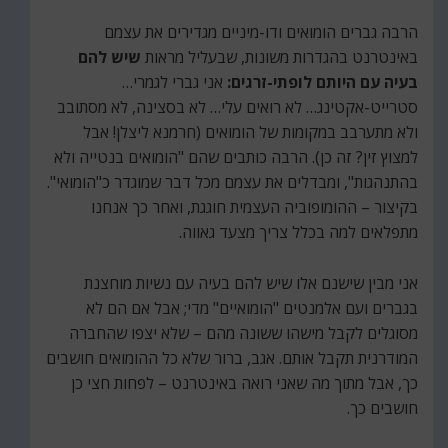
הרבה גברים הומואים ודו-מיניים מגדירים את עצמם
באינטרנט בהגדרות משונות, שבעליל מראות
שיש להם
בעיה עם היותם לופתי-זרגים:
אני גברי לגמרי…
סטרייט-אקטינג… לא רואים עלי… לא בסצינה, לא מסתובב
ולא מתערבב במקומות של הומואים (חרמנא ליצלן! אבל
למצוץ זין? זה כן). הרבה כותבים שהם "הומואים בנטייה ולא
בהתנהגות", ומבדלים את עצמם מכל דבר שמוגדר כ"הומואי".
בקיצור – ההומופוביה העצמית חוגגת, ואחר כך אנחנו
מתפלאים למה בכלל צריך מצעד גאווה.
אני מבין שישנם אלו שיש להם בעיה עם נשיות מוחצנת
בגברים ועם אלמנטים "הומואיים" מדי; אבל אם הם לא
מסוגלים לקבל מישהו ששונה מהם – שלא יצפו שהחברה
המודרנית תקבל אותם. אגב, ברור שלא כל ההומואים חושבים
כך, אבל מתוך מה שאני רואה באינטרנט – לפחות חצי כן
חושבים כך.