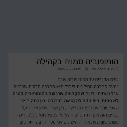
הומופוביה סמויה בקהילה
פורסם
על ידי
philoshit
ספטמבר 28, 2009
ב
כולם מדברים על ההומופוביה שבה
נגועה החברה החילונית-ליברלית או החברה הדתית-שמרנית;
אבל מעטים יודעים
שהקבוצה שנגועה בהומופוביה קטנה
לא פחות, היא הקהילה הגאה בכבודה ובעצמה
. לפני
שאני פותח את חרצובות לשוני, רק אציין שכאן אדבר על
גברים הומואים ודו-מיניים – לא על לסביות וטרנסג`נדרים –
פשוט כיוון שאת אלה הראשונים אני מכיר הרבה יותר טוב.