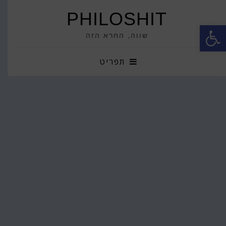
PHILOSHIT
פתח סרגל נגישות
שווה, החרא הזה
תפריט