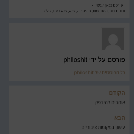
פורסם ב
כאן ועכשיו
תיוגים
גיוס
,
השתמטות
,
פוליטיקה
,
צבא
,
צבא העם
,
צה"ל
פורסם על ידי
philoshit
כל הפוסטים של philoshit
הקודם
ניווט
אוהבים להידפק
הבא
עישון במקומות ציבוריים