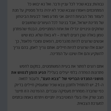
גבוהות; צבא שכיר לכל עניין ודבר. ואל נא יבואו כל
המתחכמים ויאמרו שצבא שכיר לא יהיה גדול מספיק על מנת
לעמוד מול הבעיות דהיום. אני מודע מאוד לבעיות הביטחון
של מדינת ישראל, אבל בניגוד לכל העיוורים שחושבים
שחוקים וגינויים יגדילו את אחוז המתגייסים, הבנתי שהפתרון
טמון באלה שכן רוצים לשרת – לא באלו שלא. כמו שיש
אנשים שרוצים להיות מהנדסים, רופאים ומוכרי פלאפל, כך
ישנם אלו שרוצים להיות חיילים. אותם צריך לאמן, בהם צריך
להשקיע והם אלו שיגנו על המדינה.
אתם רוצים לפתור את בעיית המשתמטים, במקום לחפש
פתרונות הפחדה בלתי יעילים בעליל?
הגיע הזמן לנטוש את
מושגי המנדט הבריטי של "צבא העם"
, ולעבור למאה
ה-21. יש להתחיל ולתכנן צבא שכיר שמעסיק חיילים בדיוק
כפי שחברה מסחרית מעסיקה עובדים. ההפרטה הזו תייצר
מצב שרק אלו בעלי המוטיבציה יתגייסו ויתרמו באמת ובתמים
למערכת הצבאית.