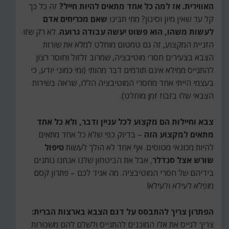
האווירית. אז למה כל אחד מתאים להיות חייל?
זה כל כך
קל עד שאין מיון וסינון? מתי תבינו
שאם מכריחים אדם
לעשות משהו, הוא פשוט יעשה עבודה גרועה
. לא רק שזו
הזניית המקצוע, זה גם טמטום מוחלט למלא את שורות
הצבא בצעירים חסרי מוטיבציה, שמרוב זלזול וחוסר רצון
להתגייס ממילא אינם תורמים דבר מהותי (ומי כמוני יודע, כי
בעצמי הייתי אחד מחסרי המוטיבציה הללו, שראה בשירות
הצבאי שלו בזבוז זמן מוחלט).
צבא וחיילוּת הם מקצוע לכל עניין ודבר, ולא כל אחד
מתאים למקצוע הזה
– בדיוק כפי שלא כל אחד מתאים
להיות מכונאי מטוסים. אף אחד לא הולך לעשות
טיפול
שורש אצל סנדלר
, אבל את הביטחון שלנו אנחנו נותנים
בידיהם של חסרי המוטיבציה. מה אגיד לכם – פתרון קסם
מופלא לעילא ולעילא!
הפתרון צריך להתבסס על דגם הצבא בארצות הברית:
צריך לגייס את אלו המוכנים להתגייס ולשלם להם משכורות