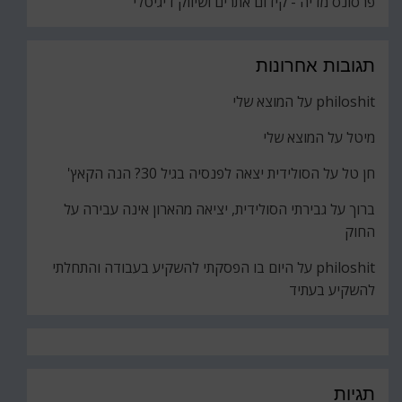
פרסונס מדיה - קידום אתרים ושיווק דיגיטלי
תגובות אחרונות
philoshit
על
המוצא שלי
מיטל
על
המוצא שלי
חן טל
על
הסולידית יצאה לפנסיה בגיל 30? הנה הקאץ'
ברוך
על
גבירתי הסולידית, יציאה מהארון אינה עבירה על
החוק
philoshit
על
היום בו הפסקתי להשקיע בעבודה והתחלתי
להשקיע בעתיד
תגיות