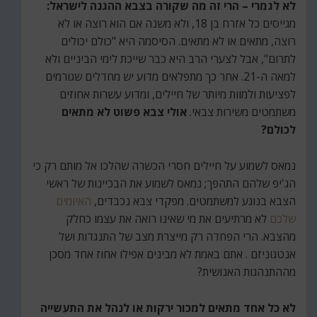
לא לגמרי – הרי זה מה שקורה בצבא ההגנה לישראל:
מגייסים כל אזרח בן 18, ולא משנה אם הוא רוצה או לא
רוצה, מתאים או לא מתאים. הסיסמה היא "כולם יכולים
לתרום", אבל לצערי הרב היא כבר שייכת לימי הביניים ולא
למאה ה-21. אחר כך מתפלאים מדוע יש מחדלים שגורמים
לפציעות ולמוות מיותר של חיילים, ומדוע עשרות אחוזים
משתמטים משירות צבאי.
אולי צבא פשוט לא מתאים
לכולם?
נמאס לשמוע על חיילים חסרי הכשרה שהלכו אל מותם רק כי
הג'יפ שלהם התהפך; נמאס לשמוע את הבכיינות של ראשי
הצבא בנוגע למשתמטים. מפקדי צבא נכבדים,
האיומים
שלכם
לא מרתיעים את מי שאינו רואה את עצמו כחלק
מהצבא. הרי הפחדה רק מייצרת מצב של התנגדות ושל
אנטגוניזם . אתם באמת לא מבינים אפילו אחוז אחד מסכן
מההתנהגות האנושית?
לא כל אחד מתאים למכור ירקות או לנהל את התעשייה