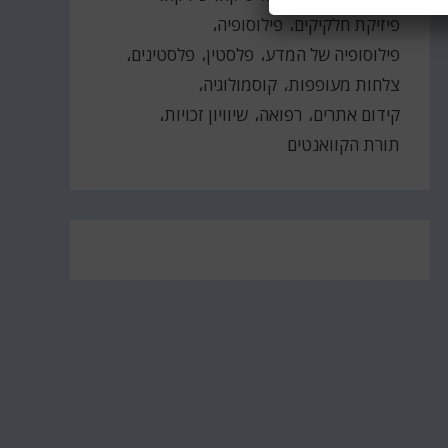
פיזיקת חלקיקים
פילוסופיה
פילוסופיה של המדע
פלסטין
פלסטינים
צלחות מעופפות
קוסמולוגיה
קידום אתרים
רפואה
שיוויון זכויות
תורת הקוואנטים