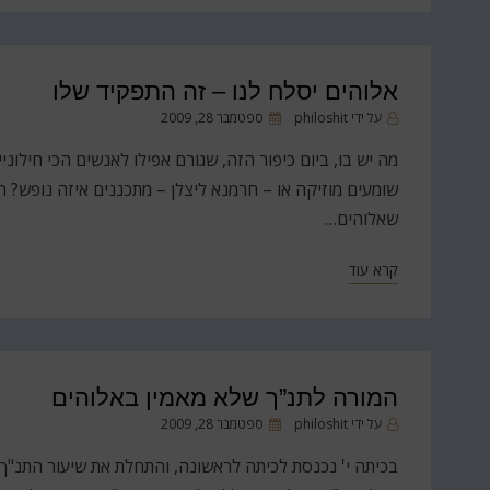
אלוהים יסלח לנו – זה התפקיד שלו
פורסם
על ידי
philoshit
ספטמבר 28, 2009
ב
מה יש בו, ביום כיפור הזה, שגורם אפילו לאנשים הכי חילונ
שומעים מוזיקה או – חרמנא ליצלן – מתכננים איזה נופש?
שאלוהים…
קרא עוד
המורה לתנ”ך שלא מאמין באלוהים
פורסם
על ידי
philoshit
ספטמבר 28, 2009
ב
בכיתה י' נכנסת לכיתה לראשונה, והתחלת את שיעור התנ"ך 