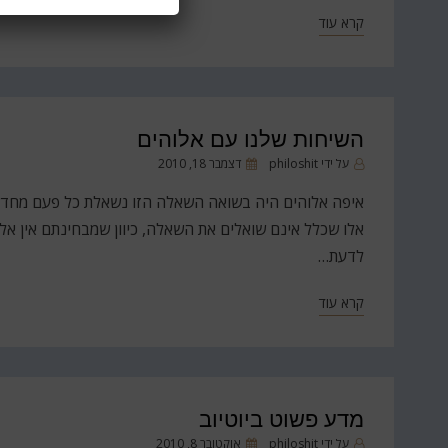
קרא עוד
השיחות שלנו עם אלוהים
פורסם
על ידי
philoshit
דצמבר 18, 2010
ב
איפה אלוהים היה בשואה השאלה הזו נשאלת כל פעם מחדש במ
אלו שכלל אינם שואלים את השאלה, כיוון שמבחינתם אין אלוה
לדעת…
קרא עוד
מדע פשוט ביוטיוב
פורסם
על ידי
philoshit
אוקטובר 8, 2010