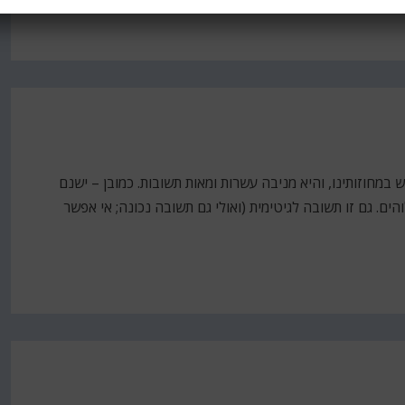
חוזותינו, והיא מניבה עשרות ומאות תשובות. כמובן – ישנם
ים. גם זו תשובה לגיטימית (ואולי גם תשובה נכונה; אי אפשר