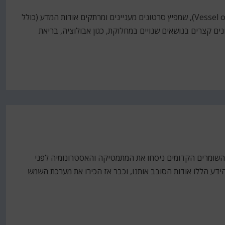
במקרה נתקלתי בפרופיל יוטיוב של מישהו ישראלי (Vessel of Light), שמפיץ סרטונים מעניינים ומרתקים אודות המדע (כולל
ונים באנגלית). בפרופיל שלו יש מעל 200 סרטונים קצרים בנושאים שנויים במחלוקת, כגון אבולוציה, בריאת
שוּמֶרים הקדומים ניסחו את המתמטיקה והאסטרונומיה לפני
יוני הידע הללו אודות הסובב אותנו, וכבר אז הכירו את מערכת השמש