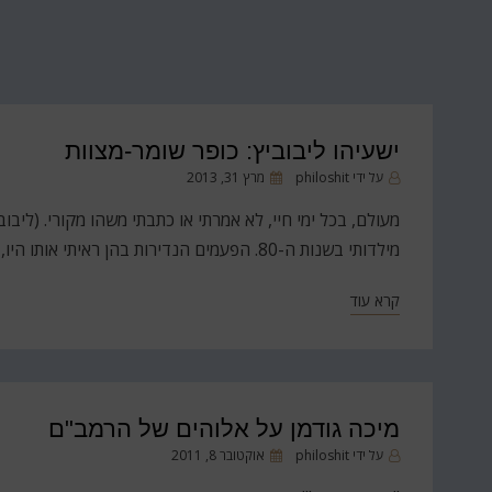
ישעיהו ליבוביץ: כופר שומר-מצוות
פורסם
על ידי
philoshit
מרץ 31, 2013
ב
מעולם, בכל ימי חיי, לא אמרתי או כתבתי משהו מקורי. (ליבו
מילדותי בשנות ה-80. הפעמים הנדירות בהן ראיתי אותו היו, כמובן, אך ורק באמצעי התקשורת, ולא הבנתי מילה ממה שאמר.…
קרא עוד
מיכה גודמן על אלוהים של הרמב"ם
פורסם
על ידי
philoshit
אוקטובר 8, 2011
ב