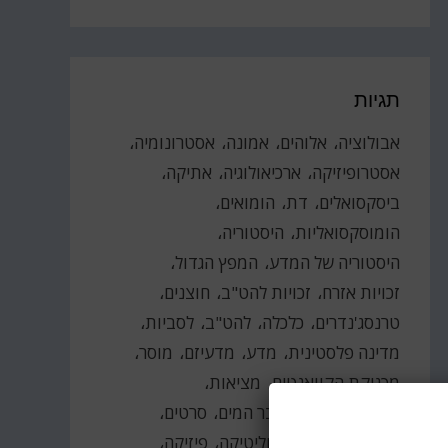
תגיות
אבולוציה
אלוהים
אמונה
אסטרונומיה
אסטרופיזיקה
ארכיאולוגיה
אתיקה
ביסקסואלים
דת
הומואים
הומוסקסואליות
היסטוריה
היסטוריה של המדע
המפץ הגדול
זכויות אזרח
זכויות להט"ב
חוצנים
טרנסג'נדרים
כלכלה
להט"ב
לסביות
מדינה פלסטינית
מדע
מדעיזם
מוסר
מכניקת הקוואנטים
מציאות
מצעד הגאווה
משבר המים
סרטים
עב"מים
עבודה
פוליטיקה
פיזיקה