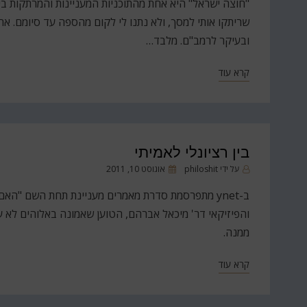
"חוצה ישראל" היא אחת מהתוכניות המעניינות והמרתקות ביו
שריתקו אותי למסך, ולא נתנו לי לקום מהספה עד סיומם. א
ובעיקר לרמב"ם. מלבד…
קרא עוד
בין רציונלי לאמיתי
פורסם
על ידי
philoshit
אוגוסט 10, 2011
ב
ב-ynet מתפרסמת סדרת מאמרים מעניינת תחת השם "הא
והפיזיקאי דר' מיכאל אברהם, הטוען שאמונה באלוהים לא ע
ממנה.
קרא עוד