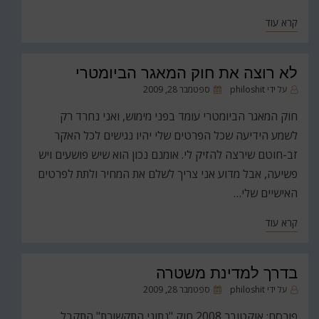
קרא עוד
לא רוצה את חוק המאגר הביומטרי
פורסם
על ידי
philoshit
ספטמבר 28, 2009
ב
חוק המאגר הביומטרי עומד בפני מימוש, ואני נחרד רק
לשמע הידיעה שכל הפרטים שלי יהיו נגישים לכל האקר
זב-חוטם שירצה להזיק לי. אומנם נכון הוא שיש פושעים ויש
פשיעה, אבל מדוע אני צריך לשלם את המחיר ולתת לפרטים
האישיים שלי…
קרא עוד
בדרך למדינת משטרה
פורסם
על ידי
philoshit
ספטמבר 28, 2009
ב
פורסם: אוקטובר 2008 חוק "נתוני התקשורת" התקבל