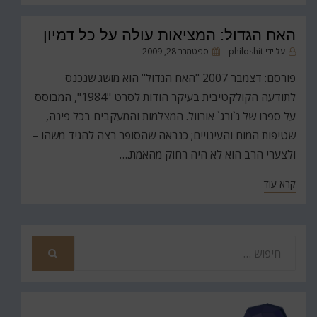
האח הגדול: המציאות עולה על כל דמיון
פורסם
על ידי
philoshit
ספטמבר 28, 2009
ב
פורסם: דצמבר 2007 "האח הגדול" הוא מושג שנכנס
לתודעה הקולקטיבית בעיקר הודות לסרט "1984", המבוסס
על ספרו של ג`ורג` אורוול. המצלמות והמעקבים בכל פינה,
שטיפות המוח והעינויים; כנראה שהסופר רצה להגיד משהו –
ולצערי הרב הוא לא היה רחוק מהאמת.…
קרא עוד
חפש
את
חיפוש