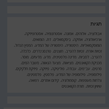
תגיות
אבולוציה
אלוהים
אמונה
אסטרונומיה
אסטרופיזיקה
ארכיאולוגיה
אתיקה
ביסקסואלים
דת
הומואים
הומוסקסואליות
היסטוריה
היסטוריה של המדע
המפץ הגדול
זכויות אזרח
זכויות להט"ב
חוצנים
טרנסג'נדרים
כלכלה
להט"ב
לסביות
מדינה פלסטינית
מדע
מדעיזם
מוסר
מכניקת הקוואנטים
מציאות
מצעד הגאווה
משבר המים
סרטים
עב"מים
עבודה
פוליטיקה
פיזיקה
פיזיקת חלקיקים
פילוסופיה
פילוסופיה של המדע
פלסטין
פלסטינים
צלחות מעופפות
קוסמולוגיה
קידום אתרים
רפואה
שיוויון זכויות
תורת הקוואנטים