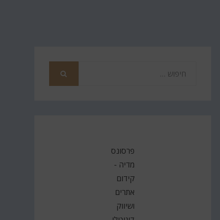
חפש
את
חיפוש
פרסונס
מדיה -
קידום
אתרים
ושיווק
דיגיטלי