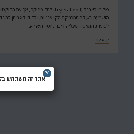
ב
פול פייראבנד (Feyerabend) למד פיזיק
הושפעה בעיקר ממכניקת הקוואנטים, ולדידו לא ניתן להבדיל
לפופר). המאסה שעליה דיבר ניוטון היא לא…
קרא עוד
X
אתר זה משתמש בקוב