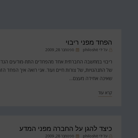
הפחד מפני ריבוי
פורסם
על ידי
philoshit
ספטמבר 28, 2009
ב
ריבוי במחשבה החברתית אחד מהפחדים התת-מודעים הגדולים
של התנהגויות, של צורות חיים ועוד. אני רואה איך הפחד 
שאינה אחידה מעצם…
קרא עוד
כיצד להגן על החברה מפני המדע
פורסם
על ידי
philoshit
ספטמבר 28, 2009