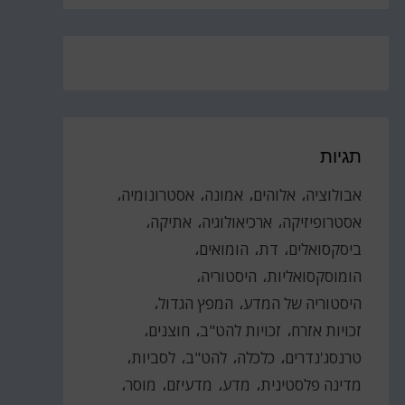
תגיות
אבולוציה
אלוהים
אמונה
אסטרונומיה
אסטרופיזיקה
ארכיאולוגיה
אתיקה
ביסקסואלים
דת
הומואים
הומוסקסואליות
היסטוריה
היסטוריה של המדע
המפץ הגדול
זכויות אזרח
זכויות להט"ב
חוצנים
טרנסג'נדרים
כלכלה
להט"ב
לסביות
מדינה פלסטינית
מדע
מדעיזם
מוסר