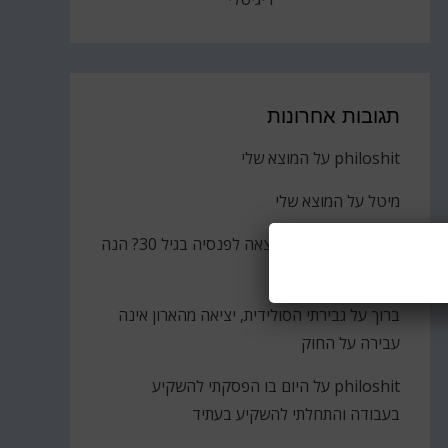
תגובות אחרונות
philoshit
על
המוצא שלי
מיטל
על
המוצא שלי
חן טל
על
הסולידית יצאה לפנסיה בגיל 30? הנה
הקאץ'
ברוך
על
גבירתי הסולידית, יציאה מהארון אינה
עבירה על החוק
philoshit
על
היום בו הפסקתי להשקיע
בעבודה והתחלתי להשקיע בעתיד