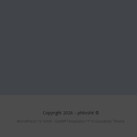
philoshit
© Copyright 2026 –
Geodesic Theme על ידי
GetWPTemplates
⋅
מופעל ע"י
WordPress