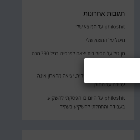
תגובות אחרונות
philoshit
על
המוצא שלי
מיטל
על
המוצא שלי
חן טל
על
הסולידית יצאה לפנסיה בגיל 30? הנה
הקאץ'
ברוך
על
גבירתי הסולידית, יציאה מהארון אינה
עבירה על החוק
philoshit
על
היום בו הפסקתי להשקיע
בעבודה והתחלתי להשקיע בעתיד