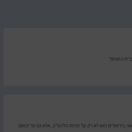
 טל איתן כותב ב- YNET שמצעד הגאווה בירושלים הוא לא רק על זכויות הלהט"ב, אלא גם על זכותם