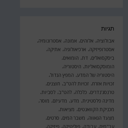
תגיות
אבולוציה
אלוהים
אמונה
אסטרונומיה
אסטרופיזיקה
ארכיאולוגיה
אתיקה
ביסקסואלים
דת
הומואים
הומוסקסואליות
היסטוריה
היסטוריה של המדע
המפץ הגדול
זכויות אזרח
זכויות להט"ב
חוצנים
טרנסג'נדרים
כלכלה
להט"ב
לסביות
מדינה פלסטינית
מדע
מדעיזם
מוסר
מכניקת הקוואנטים
מציאות
מצעד הגאווה
משבר המים
סרטים
עב"מים
עבודה
פוליטיקה
פיזיקה