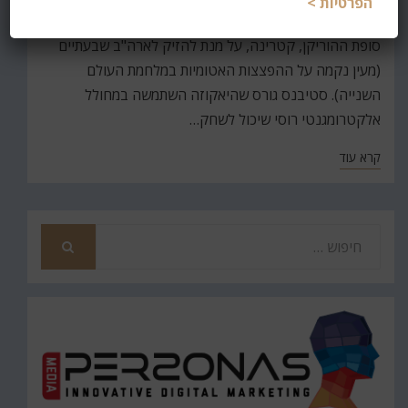
הפרטיות >
שהיאקוזה – המאפיה היפנית – הגבירה את עוצמתה של
סופת ההוריקן, קטרינה, על מנת להזיק לארה"ב שבעתיים
(מעין נקמה על ההפצצות האטומיות במלחמת העולם
השנייה). סטיבנס גורס שהיאקוזה השתמשה במחולל
אלקטרומגנטי רוסי שיכול לשחק…
קרא עוד
חפש
את
חיפוש