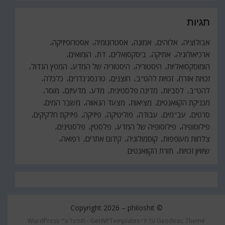
תגיות
אבולוציה
אלוהים
אמונה
אסטרונומיה
אסטרופיזיקה
ארכיאולוגיה
אתיקה
ביסקסואלים
דת
הומואים
הומוסקסואליות
היסטוריה
היסטוריה של המדע
המפץ הגדול
זכויות אזרח
זכויות להט"ב
חוצנים
טרנסג'נדרים
כלכלה
להט"ב
לסביות
מדינה פלסטינית
מדע
מדעיזם
מוסר
מכניקת הקוואנטים
מציאות
מצעד הגאווה
משבר המים
סרטים
עב"מים
עבודה
פוליטיקה
פיזיקה
פיזיקת חלקיקים
פילוסופיה
פילוסופיה של המדע
פלסטין
פלסטינים
צלחות מעופפות
קוסמולוגיה
קידום אתרים
רפואה
שיוויון זכויות
תורת הקוואנטים
philoshit
© Copyright 2026 –
Geodesic Theme על ידי
GetWPTemplates
⋅
מופעל ע"י
WordPress