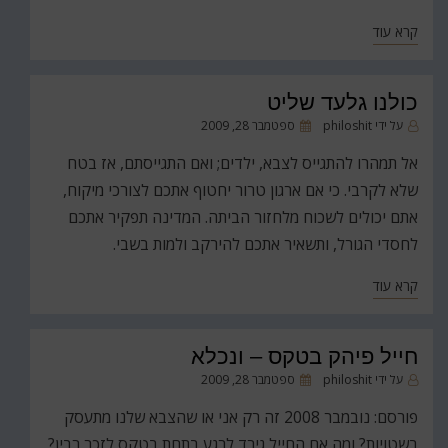
קרא עוד
כולנו גלעד שליט
פורסם
על ידי
philoshit
ספטמבר 28, 2009
ב
אל תמהרו להתגייס לצבא, ילדים; ואם התגייסתם, אז בטח
שלא לקרבי. כי אם ארגון טרור יחטוף אתכם לצורכי מיקוח,
אתם יכולים לשכוח מלחזור הביתה. המדינה תפקיר אתכם
לחסדי הגורל, ותשאיר אתכם להירקב ולמות בשבי.
קרא עוד
חייל פיהק בטקס – ונכלא
פורסם
על ידי
philoshit
ספטמבר 28, 2009
ב
פורסם: נובמבר 2008 זה רק אני או שהצבא שלנו מתעסק
בשטויות? ומה אם החייל גירד לרגע בתחת בטקס לזכר רבין?