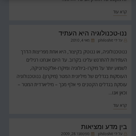
קרא עוד
ננו-טכנולוגיה היא העתיד
פורסם
על ידי
philoshit
מאי 4, 2010
ב
ננוטכנולוגיה, או ננוטק בקיצור, היא אחת מפריצות הדרך
העתידות להתרגש עלינו בקרוב. עד היום אנחנו רגילים
לשמוע יותר על מיקרו-ביולוגיה ומיקרו-אלקטרוניקה,
העוסקות בגדלים של מיליונית המטר (מיקרון). ננוטכנולוגיה
עוסקת בגדלים הקטנים פי אלף מכך – מיליארדית המטר –
וכאן אנו…
קרא עוד
בין מדע ומציאות
פורסם
על ידי
philoshit
ספטמבר 28, 2009