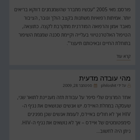
ב
פורסם: מאי 2005 "עכשיו מתברר שהשמנמנים דווקא בריאים
יותר. אמיתות רפואיות משתנות בקצב הולך וגובר, הציבור
מאבד אמון והרפואה המודרנית מתקרבת לקצה. כתוצאה,
הטיפול האלטרנטיווי בעלייה וקיימת סכנה שמגמת השיפור
בתוחלת החיים ובאיכותם תיעצר".
קרא עוד
מהי עובדה מדעית
פורסם
על ידי
philoshit
ספטמבר 28, 2009
ב
אחד המרצים שלי סיפר על עבודת תזה מעניינת לתואר שני,
שעסקה במחלת האיידס. יש אנשים שנושאים את נגיף ה-
HIV אך לא חולים באיידס, לעומת אנשים שכן מפגינים
סימפטומטים של איידס – אך לא נושאים את נגיף ה-HIV.
ניתן היה לחשוב…