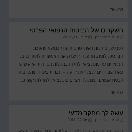
קרא עוד
השקרים של הביטוח הרפואי הפרטי
פורסם
על ידי
philoshit
אפריל 23, 2012
ב
לפני שנים רבות ראיתי סרט תיעודי בנושא מהפכת
הביוטכנולוגיה. מהפכה זו יצרה את האפשרות לאתר גנים,
המעידים על פוטנציאל לחלות במחלות מסוימות. אלא שיש
כאלו שבוחרים לנצל זאת לרעה – חברות ביטוח שמסרבות
לבטח אנשים, שנתגלה אצלם פוטנציאל למחלות קשות.…
קרא עוד
עשה לך מחקר מדעי
פורסם
על ידי
philoshit
יולי 22, 2011
ב
מחקר מקיף שנערך בבריטניה על יותר ממיליון נשים, מצא