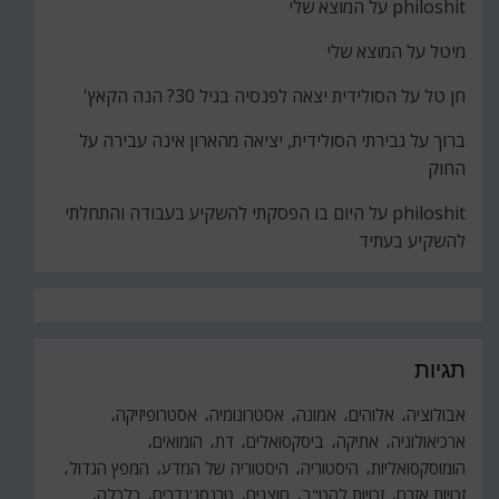
philoshit
על
המוצא שלי
מיטל
על
המוצא שלי
חן טל
על
הסולידית יצאה לפנסיה בגיל 30? הנה הקאץ'
ברוך
על
גבירתי הסולידית, יציאה מהארון אינה עבירה על
החוק
philoshit
על
היום בו הפסקתי להשקיע בעבודה והתחלתי
להשקיע בעתיד
תגיות
אבולוציה
אלוהים
אמונה
אסטרונומיה
אסטרופיזיקה
ארכיאולוגיה
אתיקה
ביסקסואלים
דת
הומואים
הומוסקסואליות
היסטוריה
היסטוריה של המדע
המפץ הגדול
זכויות אזרח
זכויות להט"ב
חוצנים
טרנסג'נדרים
כלכלה