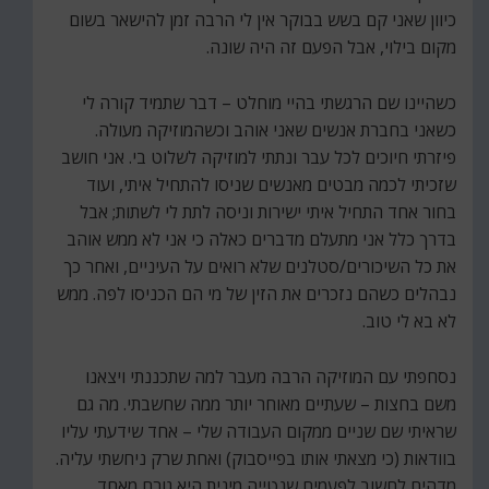
כיוון שאני קם בשש בבוקר אין לי הרבה זמן להישאר בשום
מקום בילוי, אבל הפעם זה היה שונה.
כשהיינו שם הרגשתי בהיי מוחלט – דבר שתמיד קורה לי
כשאני בחברת אנשים שאני אוהב וכשהמוזיקה מעולה.
פיזרתי חיוכים לכל עבר ונתתי למוזיקה לשלוט בי. אני חושב
שזכיתי לכמה מבטים מאנשים שניסו להתחיל איתי, ועוד
בחור אחד התחיל איתי ישירות וניסה לתת לי לשתות; אבל
בדרך כלל אני מתעלם מדברים כאלה כי אני לא ממש אוהב
את כל השיכורים/סטלנים שלא רואים על העיניים, ואחר כך
נבהלים כשהם נזכרים את הזין של מי הם הכניסו לפה. ממש
לא בא לי טוב.
נסחפתי עם המוזיקה הרבה מעבר למה שתכננתי ויצאנו
משם בחצות – שעתיים מאוחר יותר ממה שחשבתי. מה גם
שראיתי שם שניים ממקום העבודה שלי – אחד שידעתי עליו
בוודאות (כי מצאתי אותו בפייסבוק) ואחת שרק ניחשתי עליה.
מדהים לחשוב לפעמים שנטייה מינית היא גורם מאחד,