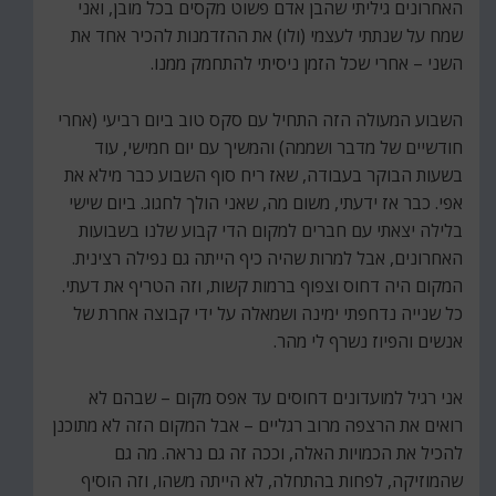
האחרונים גיליתי שהבן אדם פשוט מקסים בכל מובן, ואני
שמח על שנתתי לעצמי (ולו) את ההזדמנות להכיר אחד את
השני – אחרי שכל הזמן ניסיתי להתחמק ממנו.
השבוע המעולה הזה התחיל עם סקס טוב ביום רביעי (אחרי
חודשיים של מדבר ושממה) והמשיך עם יום חמישי, עוד
בשעות הבוקר בעבודה, שאז ריח סוף השבוע כבר מילא את
אפי. כבר אז ידעתי, משום מה, שאני הולך לחגוג. ביום שישי
בלילה יצאתי עם חברים למקום הדי קבוע שלנו בשבועות
האחרונים, אבל למרות שהיה כיף הייתה גם נפילה רצינית.
המקום היה דחוס וצפוף ברמות קשות, וזה הטריף את דעתי.
כל שנייה נדחפתי ימינה ושמאלה על ידי קבוצה אחרת של
אנשים והפיוז נשרף לי מהר.
אני רגיל למועדונים דחוסים עד אפס מקום – שבהם לא
רואים את הרצפה מרוב רגליים – אבל המקום הזה לא מתוכנן
להכיל את הכמויות האלה, וככה זה גם נראה. מה גם
שהמוזיקה, לפחות בהתחלה, לא הייתה משהו, וזה הוסיף