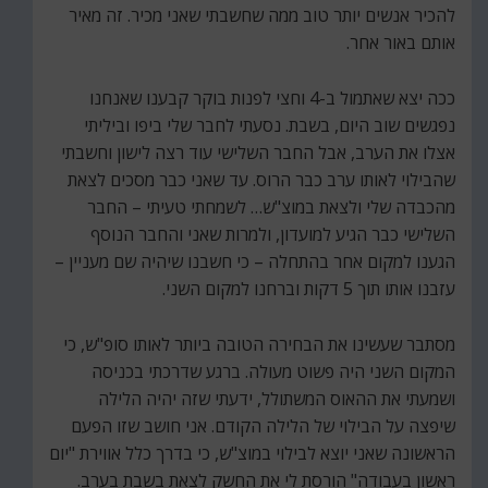
להכיר אנשים יותר טוב ממה שחשבתי שאני מכיר. זה מאיר
אותם באור אחר.
ככה יצא שאתמול ב-4 וחצי לפנות בוקר קבענו שאנחנו
נפגשים שוב היום, בשבת. נסעתי לחבר שלי ביפו וביליתי
אצלו את הערב, אבל החבר השלישי עוד רצה לישון וחשבתי
שהבילוי לאותו ערב כבר הרוס. עד שאני כבר מסכים לצאת
מהכבדה שלי ולצאת במוצ"ש… לשמחתי טעיתי – החבר
השלישי כבר הגיע למועדון, ולמרות שאני והחבר הנוסף
הגענו למקום אחר בהתחלה – כי חשבנו שיהיה שם מעניין –
עזבנו אותו תוך 5 דקות וברחנו למקום השני.
מסתבר שעשינו את הבחירה הטובה ביותר לאותו סופ"ש, כי
המקום השני היה פשוט מעולה. ברגע שדרכתי בכניסה
ושמעתי את ההאוס המשתולל, ידעתי שזה יהיה הלילה
שיפצה על הבילוי של הלילה הקודם. אני חושב שזו הפעם
הראשונה שאני יוצא לבילוי במוצ"ש, כי בדרך כלל אווירת "יום
ראשון בעבודה" הורסת לי את החשק לצאת בשבת בערב.