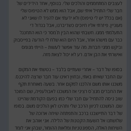
לעצבים המתחממים והולכים שלי. בנוסף, אחד הידידים של
חבר שלי התחיל איתי שם, אבל הוא ממש לא הטיפוס שלי
(אם בכלל יש לי טיפוס) ולא ידעתי אם להגיד לו שאני לא
מעוניין. פיזרתי אליו חיוכים כשדיברנו, אבל בגדול די
התעלמתי ממנו. חשבתי שהוא הבין ת`מסר כי הוא התחנגל
כבר עם מישהו אחר, אבל היום הוא שלח לי הודעה בפייסבוק
וביקש ממני חברות. מה עוד אפשר לעשות – הייתי מנומס
ואישרתי את הבן אדם. רע לא יכול לצאת מזה.
בסופו של דבר – אחרי שעתיים בלבד – נטשתי את המקום
עם החבר שאיתו באתי, ובחוץ ראינו עוד חבר שרצה להיכנס.
משכנו אותו משם והלכנו למקום אחר. בשעה מאוחרת תקף
את החברים מנצ`ס רציני אז המשכנו לאבולעפיה, שם המוכר
שוב ניסה להתחיל עם חבר שלי כמו בפעם הקודמת שהיינו
שם. המשכנו לכיוון הרכב שלי ותהינו לאן הולכים משם. בסופו
של דבר התיישבנו ברכב והתפתחה שיחה ארוכה של
שלושתנו אל השעות הקטנות של הלילה. אני אוהב את
השיחות האלה, הספונטניות ומלאות ההומור, שבהן אני לומד