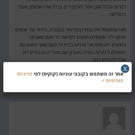
למרות שבכל מובן אחר לא מכירים בכלל את האנשים מעבר
לנטייתם.
מאז שחשפתי את עצמי קצת יותר בעבודה, גיליתי עוד אנשים
מהקהילה ששמחים וששים לקראתי כל פעם שאנחנו
נפגשים. לא סתם אני מרגיש בבית כל פעם שאני נמצא עם
הומואים ולסביות באיזה מועדון; עם סטרייטים בחיים לא
אוכל להרגיש ככה.
X
אתר זה משתמש בקובצי עוגיות (קוקיס) לפי
מדיניות
כבר אין לי סבלנות שיגיע סוף השבוע הבא.
הפרטיות >
פורסם ב
אישי
,
כאן ועכשיו
תיוגים
מוזיקה
,
מועדונים
,
סוף שבוע
,
סופ"ש