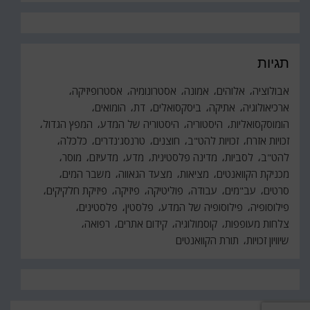
תגיות
אבולוציה
אלוהים
אמונה
אסטרונומיה
אסטרופיזיקה
ארכיאולוגיה
אתיקה
ביסקסואלים
דת
הומואים
הומוסקסואליות
היסטוריה
היסטוריה של המדע
המפץ הגדול
זכויות אזרח
זכויות להט"ב
חוצנים
טרנסג'נדרים
כלכלה
להט"ב
לסביות
מדינה פלסטינית
מדע
מדעיזם
מוסר
מכניקת הקוואנטים
מציאות
מצעד הגאווה
משבר המים
סרטים
עב"מים
עבודה
פוליטיקה
פיזיקה
פיזיקת חלקיקים
פילוסופיה
פילוסופיה של המדע
פלסטין
פלסטינים
צלחות מעופפות
קוסמולוגיה
קידום אתרים
רפואה
שיוויון זכויות
תורת הקוואנטים