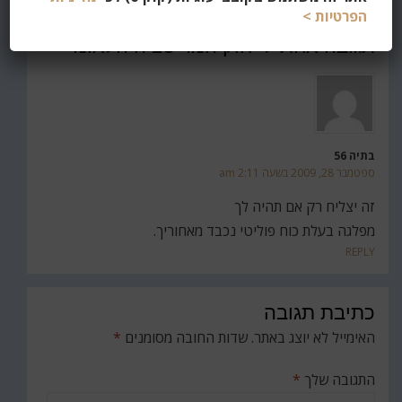
הפרטיות >
תגובה אחת ל “חוק המדיטציה הלאומי”
בתיה 56
ספטמבר 28, 2009 בשעה 2:11 am
זה יצליח רק אם תהיה לך
מפלגה בעלת כוח פוליטי נכבד מאחוריך.
REPLY
כתיבת תגובה
האימייל לא יוצג באתר.
שדות החובה מסומנים
*
התגובה שלך
*