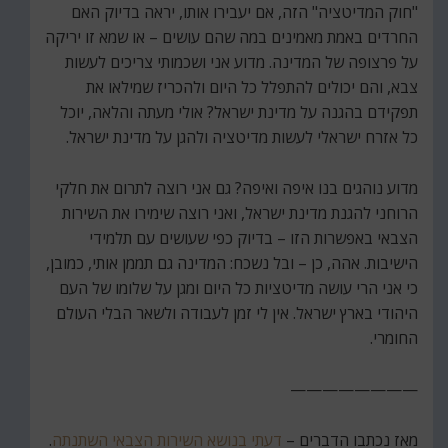
"חוק המדיטציה" הזה, אם יעבירו אותו, יראה בדיוק האם
החרדים באמת מאמינים במה שהם עושים – או שמא זו יריקה
על פרצופה של המדינה. מדוע אני ושכמותי צריכים לעשות
צבא, והם יכולים להתפלל כל היום ולהכריז שמילאו את
תפקידם בהגנה על מדינת ישראל? אולי מעתה והלאה, יוכל
כל אזרח ישראלי לעשות מדיטציה ולהגן על מדינת ישראל.
מדוע נוהגים בנו איפה ואיפה? גם אני רוצה לתרום את חלקי
הרוחני להגנת מדינת ישראל, ואני רוצה שימירו את השירות
הצבאי באפשרות הזו – בדיוק כפי שעושים עם תלמידי
הישיבות. אהה, כן – ובל נשכח: המדינה גם תממן אותי, כמובן,
כי אני הרי עושה מדיטציות כל היום ומגן על שלומו של העם
היהודי בארץ ישראל. אין לי זמן לעבודה ולשאר הבלי העולם
החומרי.
————————
מאז נכתבו הדברים –
דעתי בנושא השירות הצבאי השתנתה
.