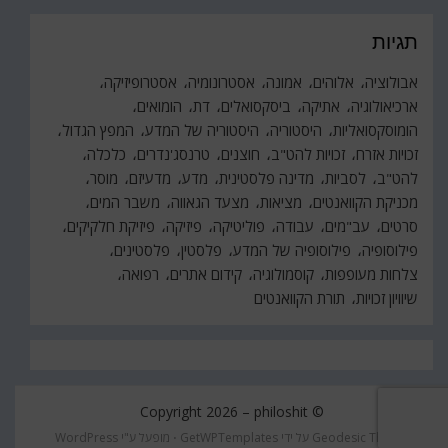
תגיות
אבולוציה
אלוהים
אמונה
אסטרונומיה
אסטרופיזיקה
ארכיאולוגיה
אתיקה
ביסקסואלים
דת
הומואים
הומוסקסואליות
היסטוריה
היסטוריה של המדע
המפץ הגדול
זכויות אזרח
זכויות להט"ב
חוצנים
טרנסג'נדרים
כלכלה
להט"ב
לסביות
מדינה פלסטינית
מדע
מדעיזם
מוסר
מכניקת הקוואנטים
מציאות
מצעד הגאווה
משבר המים
סרטים
עב"מים
עבודה
פוליטיקה
פיזיקה
פיזיקת חלקיקים
פילוסופיה
פילוסופיה של המדע
פלסטין
פלסטינים
צלחות מעופפות
קוסמולוגיה
קידום אתרים
רפואה
שיוויון זכויות
תורת הקוואנטים
philoshit
© Copyright 2026 –
Geodesic Theme על ידי
GetWPTemplates
⋅
מופעל ע"י
WordPress