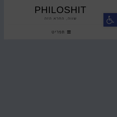
PHILOSHIT
פתח סרגל נגישות
שווה, החרא הזה
תפריט