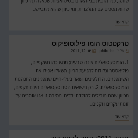
שותק, כמו מרבית בני-האדם בסיטואציות שכאלה (מי כיוון
שהוא מסכים עם המלצרית, ומי כיוון שהוא מתבייש…
קרא עוד
טרקטטוס הומו-פילוסופיקוס
פורסם
על ידי
philoshit
יוני 12, 2011
ב
1. הומוסקסואליות אינה טבעית; ממש כמו משקפיים,
פוליאסטר וגלולות למניעת הריון. תשאלו אפילו את
השימפנזים, הדולפינים ושאר בעלי-חיים שמפגינים התנהגות
הומוסקסואלית. 2. רק נישואים הטרוסקסואלים הינם תקפים,
מכיוון שהם מובילים להולדת ילדים. מסיבה זו אנו אוסרים על
זוגות עקרים וזקנים…
קרא עוד