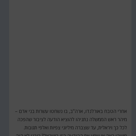
אחרי הטבח באורלנדו, ארה"ב, בו נשחטו עשרות בני אדם –
מיהר ראש הממשלה נתניהו להוציא הודעה לציבור שהפכה
לכל כך ויראלית, עד שצברה מיליוני צפיות ואלפי תגובות.
מישהו ראה או שמע את ההודעה הזו בישראל? רובנו לא היה