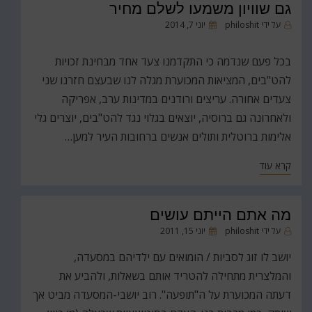
גם שוויון משמעו לשלם מחיר
פורסם
על ידי
philoshit
יוני 7, 2014
ב
בכל פעם שנדמה כי התקדמנו צעד אחד מבחינת זכויות
להט"בים, המציאות המכוערת מגלה לנו שבעצם חזרנו שני
צעדים אחורה. עריצים ורודנים במדינות ערב, אפריקה
ולאחרונה גם ברוסיה, יוצאים בגלוי נגד להט"בים, יוצרים גלי
אלימות ברוטלית ותולים אנשים ברחובות העיר למען…
קרא עוד
מה אתם הייתם עושים
פורסם
על ידי
philoshit
יוני 15, 2011
ב
יושב לו זוג לסביות / הומואים עם ילדיהם במסעדה,
והמלצרית מתחילה להטריד אותם בשאלות, ולהביע את
דעתה המכוערת על ה"תופעה". רוב יושבי-המסעדה מביט אך