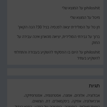
philoshit
על
המוצא שלי
מיטל
על
המוצא שלי
חן טל
על
הסולידית יצאה לפנסיה בגיל 30? הנה הקאץ'
ברוך
על
גבירתי הסולידית, יציאה מהארון אינה עבירה על
החוק
philoshit
על
היום בו הפסקתי להשקיע בעבודה והתחלתי
להשקיע בעתיד
תגיות
אבולוציה
אלוהים
אמונה
אסטרונומיה
אסטרופיזיקה
ארכיאולוגיה
אתיקה
ביסקסואלים
דת
הומואים
הומוסקסואליות
היסטוריה
היסטוריה של המדע
המפץ הגדול