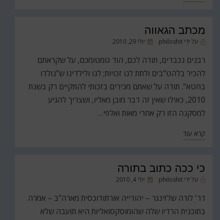
מכתב הגאווה
פורסם
על ידי
philoshit
יולי 29, 2010
ב
רבנים נכבדים, תודה לכם, הוד טמטומכם, על שקראתם
להכיר בלהט"בים ולתת לנו זכויות; לנו ולילדינו ש"נולדו
בחטא". תודה על שאתם מכירים בזכותי להתקיים רק בשנת
2010, כאילו שאין זה דבר מובן מאליו, ושצריך להגיע
למסקנה הזו רק אחרי מאות ואלפי…
קרא עוד
כי ככה כתוב בתורה
פורסם
על ידי
philoshit
יולי 4, 2010
ב
דר' לורה שלזינגר – יהודייה אורתודוכסית מארה"ב – אמרה
בתוכנית הרדיו שלה שהומוסקסואליות היא תועבה שלא