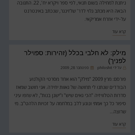
ניתנת למחילה בשום תנאי, לפי ספר ויקרא יח', 22. התגובה
הבאה היא מכתב גלוי לדר' שלזינגר, שנכתב באינטרנט
על-ידי אזרח אמריקאי.
קרא עוד
מילק: לא חלבי בכלל (זהירות: ספוילר
לפניך)
פורסם
על ידי
philoshit
ספטמבר 28, 2009
ב
פורסם: מרץ 2009 "מילק" הוא אחד מסרטי הקולנוע
הבודדים שנתנו לי תחושה של גאוות יחידה. אני חושב שמאז
סדרות הטלוויזיה "הכי גאים שיש" ו"ישנן בנות", לא שזפו עיני
סיפור כל כך אמתי ונוגע ללב במלחמה על זכויות הלהט"ב. מי
שרוצה…
קרא עוד