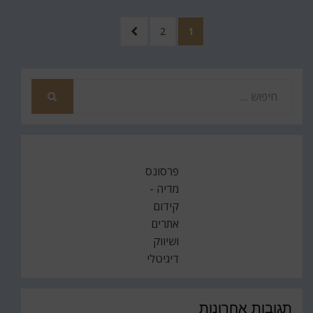
Posts
עמוד
עמוד
לעמוד
2
1
pagination
הבא
חפש
את
חיפוש
פרסונס
מדיה -
קידום
אתרים
ושיווק
דיגיטלי
תגובות אחרונות