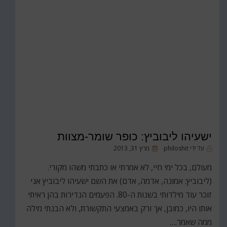
ישעיהו ליבוביץ: כופר שומר-מצוות
פורסם
על ידי
philoshit
מרץ 31, 2013
ב
מעולם, בכל ימי חיי, לא אמרתי או כתבתי משהו מקורי.
(ליבוביץ: אמונה, אדמה, אדם) את השם ישעיהו ליבוביץ אני
זוכר עוד מילדותי בשנות ה-80. הפעמים הנדירות בהן ראיתי
אותו היו, כמובן, אך ורק באמצעי התקשורת, ולא הבנתי מילה
ממה שאמר.…