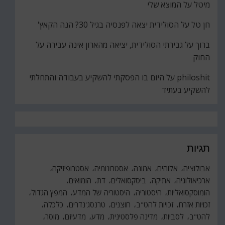
מיטל
על
המוצא שלי
חן טל
על
הסולידית יצאה לפנסיה בגיל 30? הנה הקאץ'
ברוך
על
גבירתי הסולידית, יציאה מהארון אינה עבירה על
החוק
philoshit
על
היום בו הפסקתי להשקיע בעבודה והתחלתי
להשקיע בעתיד
תגיות
אבולוציה
אלוהים
אמונה
אסטרונומיה
אסטרופיזיקה
ארכיאולוגיה
אתיקה
ביסקסואלים
דת
הומואים
הומוסקסואליות
היסטוריה
היסטוריה של המדע
המפץ הגדול
זכויות אזרח
זכויות להט"ב
חוצנים
טרנסג'נדרים
כלכלה
להט"ב
לסביות
מדינה פלסטינית
מדע
מדעיזם
מוסר