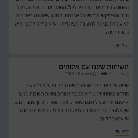
האמונה באלוהים היא רציונלית". המאמרים הם פרי עטו של
הרב והפיזיקאי דר' מיכאל אברהם, הטוען שאמונה באלוהים
לא עומדת בניגוד לחשיבה רציונלית – אלא בדיוק להפך: היא
נגזרת ממנה.
קרא עוד
השיחות שלנו עם אלוהים
פורסם
על ידי
philoshit
דצמבר 18, 2010
ב
איפה אלוהים היה בשואה השאלה הזו נשאלת כל פעם
מחדש במחוזותינו, והיא מניבה עשרות ומאות תשובות. כמובן
– ישנם אלו שכלל אינם שואלים את השאלה, כיוון שמבחינתם
אין אלוהים. גם זו תשובה לגיטימית (ואולי גם תשובה נכונה;
אי אפשר לדעת…
קרא עוד