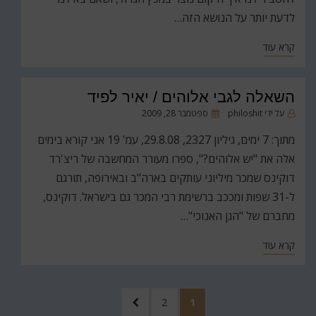
לדעת יותר על הנושא הזה…
קרא עוד
השאלה לגבי אלוהים / יאיר לפיד
פורסם
על ידי
philoshit
ספטמבר 28, 2009
ב
מתוך: 7 ימים, גיליון 2327, 29.8.08, עמ' 19 אני קורא בימים
אלה את "יש אלוהים?", ספרו מעורר המחשבה של ריצ'רד
דוקינס שמכר מיליוני עותקים בארה"ב ובאירופה, תורגם
ל-31 שפות ומככב ברשימת רבי המכר גם בישראל. דוקינס,
מחברם של "הגן האנוכי"…
קרא עוד
Posts
עמוד
עמוד
לעמוד
2
1