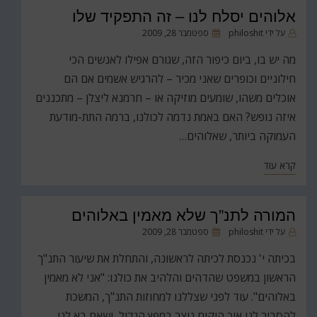
אלוהים יסלח לנו – זה התפקיד שלו
פורסם
על ידי
philoshit
ספטמבר 28, 2009
ב
מה יש בו, ביום כיפור הזה, שגורם אפילו לאנשים הכי
חילוניים וכופרים שאני מכיר – להרגיש אשמים אם הם
אוכלים משהו, שומעים מוזיקה או – חרמנא ליצלן – מתכננים
איזה נופש? האם באמת נדמה לכולנו, ברמה התת-מודעת
העמוקה ביותר, שאלוהים…
קרא עוד
המורה לתנ”ך שלא מאמין באלוהים
פורסם
על ידי
philoshit
ספטמבר 28, 2009
ב
בכיתה י' נכנסת לכיתה לראשונה, והתחלת את שיעור התנ"ך
הראשון במשפט שהדהים והלהיב את כולנו: "אני לא מאמין
באלוהים". עוד לפני שצללנו למחוזות התנ"ך, המשכת
להסביר לנו איך היקום נוצר במפץ הגדול, ושאם בא לנו