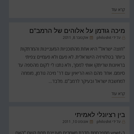
קרא עוד
מיכה גודמן על אלוהים של הרמב"ם
פורסם
על ידי
philoshit
אוקטובר 8, 2011
ב
"חוצה ישראל" היא אחת מהתוכניות המעניינות והמרתקות
ביותר בטלוויזיה הישראלית. לא פעם ולא פעמיים צפיתי
בראיונות שריתקו אותי למסך, ולא נתנו לי לקום מהספה עד
סיומם. אחד מהם הוא הריאיון עם דר' מיכה גודמן, מומחה
למחשבת ישראל ובעיקר לרמב"ם. מלבד…
קרא עוד
בין רציונלי לאמיתי
פורסם
על ידי
philoshit
אוגוסט 10, 2011
ב
ב-ynet מתפרסמת סדרת מאמרים מעניינת תחת השם "האם