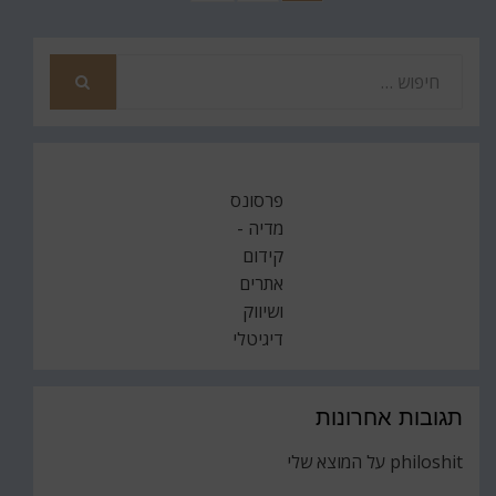
pagination
הבא
חפש
את
חיפוש
פרסונס
מדיה -
קידום
אתרים
ושיווק
דיגיטלי
תגובות אחרונות
philoshit
על
המוצא שלי