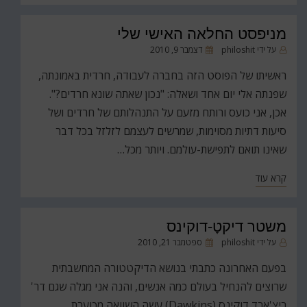
מניפסט החלאה האישי שלי
פורסם
על ידי
philoshit
דצמבר 9, 2010
ב
ראשיתו של הפוסט הזה בחברה לעבודה, חרדית באמונתה,
שפנתה אלי יום אחד ושאלה: "נכון שאתה שונא חרדים?".
אכן, אני כועס ורותח מזעם על התנהלותם של חרדים ושל
סיעות דתיות מסוימות, שמרשים לעצמם לזלזל בכל דבר
שאינו תואם לתפישת-עולמם. ויותר מכל…
קרא עוד
משטר דיקטָ-דוקינס
פורסם
על ידי
philoshit
ספטמבר 21, 2010
ב
בפעם האחרונה כתבתי בנושא הדיקטטורה המחשבתית
שרוצים להנחיל בעולם כמה אנשים, והנה אני מגלה שגם דר'
ריצ'ארד דוקינס (Dawkins) עשה השוואה מכוערת,