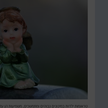
טראומות ילדות במינונים גבוהים ומתמשכים, משפיעות הן על