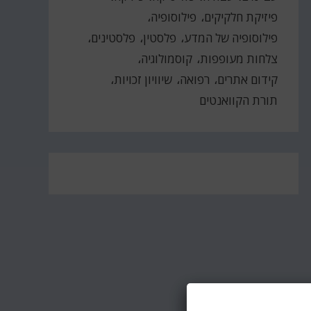
פיזיקת חלקיקים
פילוסופיה
פילוסופיה של המדע
פלסטין
פלסטינים
צלחות מעופפות
קוסמולוגיה
קידום אתרים
רפואה
שיוויון זכויות
תורת הקוואנטים