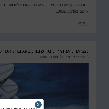
בגופו: המוח, מערכת החיסון, המערכת ההורמונלית ועוד. התו
אי שם באמצע שנות…
קרא עוד
מציאות או הזיה: מחשבות בעקבות הסרט
פורסם
על ידי
philoshit
ינואר 13, 2018
ב
X