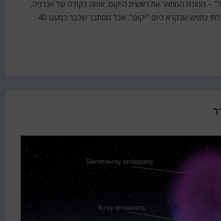
ל" – המונח המתאר את ראשית היקום. אותה נקודה של אנרגיה,
מרחב וזמן שהגיחה מהריק ויצרה את כל המבנה העצום והבלתי נתפש שנקרא כיום "יקום". אבל מסתבר שכבר כמעט 40
ר