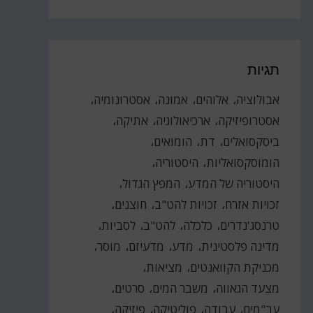
תגיות
אבולוציה
אלוהים
אמונה
אסטרונומיה
אסטרופיזיקה
ארכיאולוגיה
אתיקה
ביסקסואלים
דת
הומואים
הומוסקסואליות
היסטוריה
היסטוריה של המדע
המפץ הגדול
זכויות אזרח
זכויות להט"ב
חוצנים
טרנסג'נדרים
כלכלה
להט"ב
לסביות
מדינה פלסטינית
מדע
מדעיזם
מוסר
מכניקת הקוואנטים
מציאות
מצעד הגאווה
משבר המים
סרטים
עב"מים
עבודה
פוליטיקה
פיזיקה