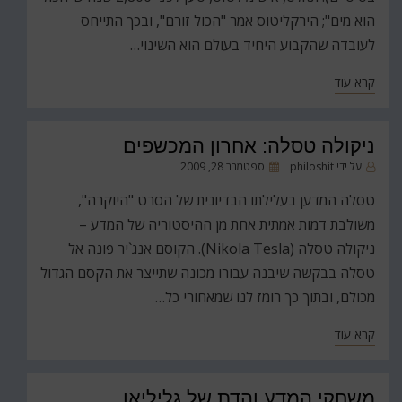
הוא מים"; הירקליטוס אמר "הכול זורם", ובכך התייחס
לעובדה שהקבוע היחיד בעולם הוא השינוי…
קרא עוד
ניקולה טסלה: אחרון המכשפים
פורסם
על ידי
philoshit
ספטמבר 28, 2009
ב
טסלה המדען בעלילתו הבדיונית של הסרט "היוקרה",
משולבת דמות אמתית אחת מן ההיסטוריה של המדע –
ניקולה טסלה (Nikola Tesla). הקוסם אנג`יר פונה אל
טסלה בבקשה שיבנה עבורו מכונה שתייצר את הקסם הגדול
מכולם, ובתוך כך רומז לנו שמאחורי כל…
קרא עוד
משחקי המדע והדת של גליליאו