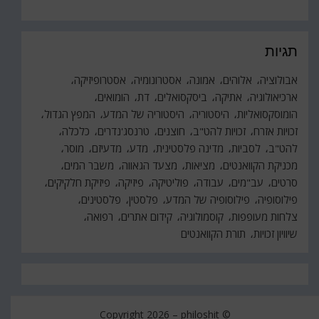
תגיות
אבולוציה
אלוהים
אמונה
אסטרונומיה
אסטרופיזיקה
ארכיאולוגיה
אתיקה
ביסקסואלים
דת
הומואים
הומוסקסואליות
היסטוריה
היסטוריה של המדע
המפץ הגדול
זכויות אזרח
זכויות להט"ב
חוצנים
טרנסג'נדרים
כלכלה
להט"ב
לסביות
מדינה פלסטינית
מדע
מדעיזם
מוסר
מכניקת הקוואנטים
מציאות
מצעד הגאווה
משבר המים
סרטים
עב"מים
עבודה
פוליטיקה
פיזיקה
פיזיקת חלקיקים
פילוסופיה
פילוסופיה של המדע
פלסטין
פלסטינים
צלחות מעופפות
קוסמולוגיה
קידום אתרים
רפואה
שיוויון זכויות
תורת הקוואנטים
philoshit
© Copyright 2026 –