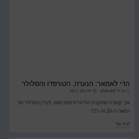
הדי לאמאר: הנערה, הטורפדו והסלולר
פורסם
על ידי
philoshit
מרץ 28, 2012
ב
איך קשורה שחקנית הוליוודית מפורסמת, לעידן הסלולר של
המאה ה-20 וה-21?
קרא עוד