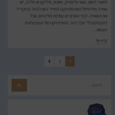
למוצר דומם, עשוי פלסטיק, מתכת, סיליקון או פלדה, יש
עמדה פוליטית? האינסטינקט המיידי הוא לבטל בהינף יד
את השאלה. לבני האדם יש עמדות פוליטיות, אבל
לטכנולוגיה?" יובל דרור, הפוליטיקה של הטכנולוגיה,
הוצאת…
קרא עוד
Posts
עמוד
עמוד
לעמוד
2
1
pagination
הבא
חפש
את
חיפוש