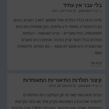
בלי עבר אין עתיד
פורסם
על ידי
philoshit
אפריל 24, 2011
ב
מדעי-הרוח ככלל נוחלים שפל מתמשך לאורך השנים, ובהם
גם ההיסטוריה. תחומי-ידע עלומים, כגון מומחיות בתרבויות
מסופוטמיה, הודו ומצריים – ערש האנושות – נעלמים
והולכים בגלל חוסר עניין בציבור. אנשים רבים טוענים
שהיסטוריה היא תחום לא-מעשי – כמו ספרות, פילוסופיה
ושאר…
קרא עוד
קיצור תולדות התיאוריות המאוחדות
פורסם
על ידי
philoshit
ספטמבר 28, 2010
ב
הגדול והאינסופי מאז ימי יוון העתיקה ניסו המלומדים
להסביר את הטבע באמצעות עקרון אחד (או כמה עקרונות
בסיסיים). תאלס, איש מילטוס, טען לפני 2,800 שנה ש"הכול