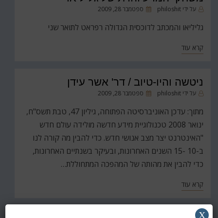
פורסם
על ידי
philoshit
ספטמבר 28, 2009
ב
גליליאו והמכתב לדוכסית הגדולה רפראט לתואר שני
קרא עוד
ניטשה והיו-טיוב / דר' אשר עידן
פורסם
על ידי
philoshit
ספטמבר 28, 2009
ב
מתוך: עדכן האוניברסיטה הפתוחה, גיליון 47, טבת תשס"ח,
ינואר 2008 טכנולוגיית מידע חדשה מולידה עולם חדש
"האינטרנט יצר מצב אנושי חדש. כדי להבין מה קורה לנו
ב-10 -15 השנים האחרונות, ובעיקר בשנתיים האחרונות,
כדי להבין את מהותה של המהפכה המתחוללת…
קרא עוד
X