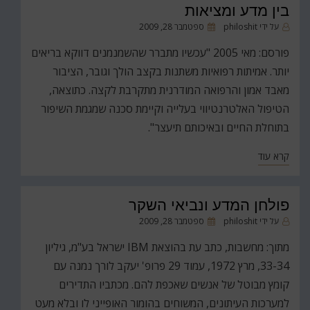
בין מדע ומציאות
פורסם
על ידי
philoshit
ספטמבר 28, 2009
ב
פורסם: מאי 2005 "עכשיו מתברר שהשמנמנים דווקא בריאים
יותר. אמיתות רפואיות משתנות בקצב הולך וגובר, הציבור
מאבד אמון והרפואה המודרנית מתקרבת לקצה. כתוצאה,
הטיפול האלטרנטיווי בעלייה וקיימת סכנה שמגמת השיפור
בתוחלת החיים ובאיכותם תיעצר".
קרא עוד
פולחן המדע ונביאי השקר
פורסם
על ידי
philoshit
ספטמבר 28, 2009
ב
מתוך: מחשבות, כתב עת בהוצאת IBM ישראל בע"מ, גיליון
33-34, מרץ 1972, עמוד 29 פרופ' יעקב לורך נמנה עם
קומץ מבוטל של אנשים שאכפת להם. מכתביו התדירים
למערכות העיתונים, המשוחים בהומור האופייני לו ובלא מעט