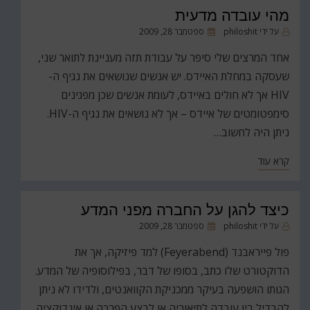
מהי עובדה מדעית
פורסם
על ידי
philoshit
ספטמבר 28, 2009
ב
אחד המרצים שלי סיפר על עבודת תזה מעניינת לתואר שני,
שעסקה במחלת האיידס. יש אנשים שנושאים את נגיף ה-
HIV אך לא חולים באיידס, לעומת אנשים שכן מפגינים
סימפטומטים של איידס – אך לא נושאים את נגיף ה-HIV.
ניתן היה לחשוב…
קרא עוד
כיצד להגן על החברה מפני המדע
פורסם
על ידי
philoshit
ספטמבר 28, 2009
ב
פול פייראבנד (Feyerabend) למד פיזיקה, אך את
הדוקטורט שלו כתב, בסופו של דבר, בפילוסופיה של המדע.
הגותו הושפעה בעיקר ממכניקת הקוואנטים, ולדידו לא ניתן
להבדיל בין עובדה לתיאוריה או לבצע הפרכה או אינדוקציה