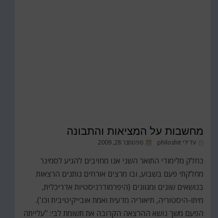
מחשבות על המציאות והתבונה
פורסם
על ידי
philoshit
ספטמבר 28, 2009
ב
כחלק מלימודי התואר השני אנו מחויבים להגיע לסמינר
מחלקתי פעם בשבוע, ובו מרצים אורחים נותנים הרצאות
בנושאים שונים ומגוונים (היפרמודרניסטיות אדריכלית,
מיתו-היסטוריה, תיאוריה מדעית ואמת אובייקיטיבית וכו').
הפעם משך נושא ההרצאה הקרובה את תשומת לבי: "עלייתה