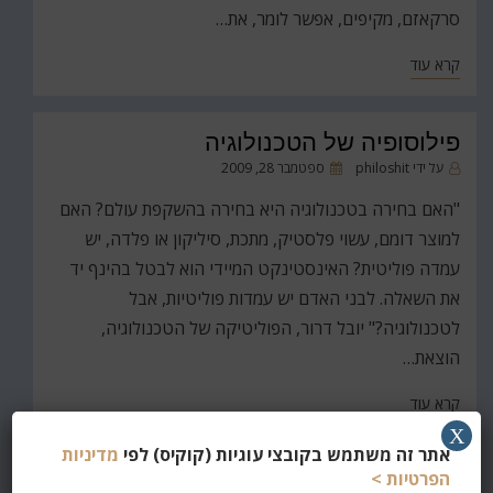
סרקאזם, מקיפים, אפשר לומר, את…
קרא עוד
פילוסופיה של הטכנולוגיה
פורסם
על ידי
philoshit
ספטמבר 28, 2009
ב
"האם בחירה בטכנולוגיה היא בחירה בהשקפת עולם? האם
למוצר דומם, עשוי פלסטיק, מתכת, סיליקון או פלדה, יש
עמדה פוליטית? האינסטינקט המיידי הוא לבטל בהינף יד
את השאלה. לבני האדם יש עמדות פוליטיות, אבל
לטכנולוגיה?" יובל דרור, הפוליטיקה של הטכנולוגיה,
הוצאת…
קרא עוד
X
אתר זה משתמש בקובצי עוגיות (קוקיס) לפי
מדיניות
הפרטיות >
קצת פופר על הבוקר