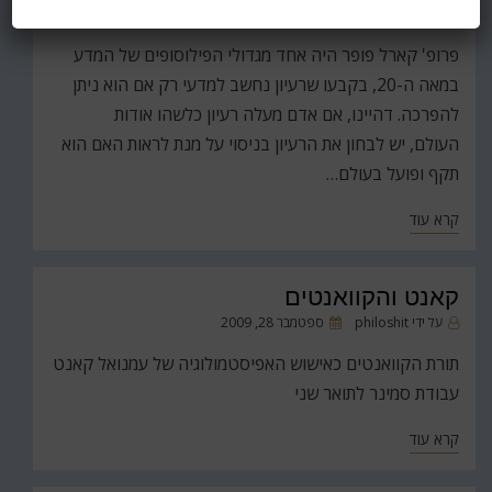
פורסם
על ידי
philoshit
ספטמבר 28, 2009
ב
פרופ' קארל פופר היה אחד מגדולי הפילוסופים של המדע
במאה ה-20, בקבעו שרעיון נחשב למדעי רק אם הוא ניתן
להפרכה. דהיינו, אם אדם מעלה רעיון כלשהו אודות
העולם, יש לבחון את הרעיון בניסוי על מנת לראות האם הוא
תקף ופועל בעולם…
קרא עוד
קאנט והקוואנטים
פורסם
על ידי
philoshit
ספטמבר 28, 2009
ב
תורת הקוואנטים כאישוש האפיסטמולוגיה של עמנואל קאנט
עבודת סמינר לתואר שני
קרא עוד