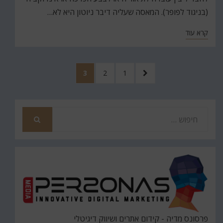
(בניגוד לפופר). המאסה שעליה דיבר ניוטון היא לא…
קרא עוד
Posts
לעמוד
עמוד
עמוד
עמוד
3
2
1
pagination
הקודם
חפש
את
חיפוש
פרסונס מדיה - קידום אתרים ושיווק דיגיטלי